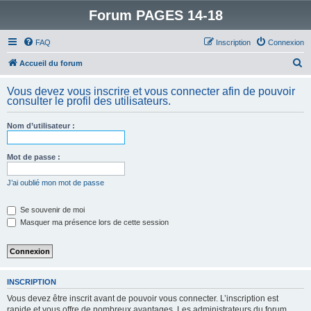
Forum PAGES 14-18
FAQ
Inscription
Connexion
R
Accueil du forum
e
Vous devez vous inscrire et vous connecter afin de pouvoir
c
consulter le profil des utilisateurs.
h
Nom d’utilisateur :
e
r
Mot de passe :
c
h
J’ai oublié mon mot de passe
e
Se souvenir de moi
r
Masquer ma présence lors de cette session
INSCRIPTION
Vous devez être inscrit avant de pouvoir vous connecter. L’inscription est
rapide et vous offre de nombreux avantages. Les administrateurs du forum