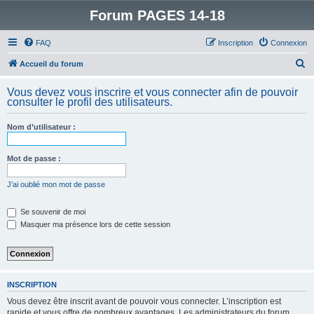
Forum PAGES 14-18
FAQ
Inscription
Connexion
R
Accueil du forum
e
Vous devez vous inscrire et vous connecter afin de pouvoir
c
consulter le profil des utilisateurs.
h
Nom d’utilisateur :
e
r
Mot de passe :
c
h
J’ai oublié mon mot de passe
e
Se souvenir de moi
r
Masquer ma présence lors de cette session
INSCRIPTION
Vous devez être inscrit avant de pouvoir vous connecter. L’inscription est
rapide et vous offre de nombreux avantages. Les administrateurs du forum