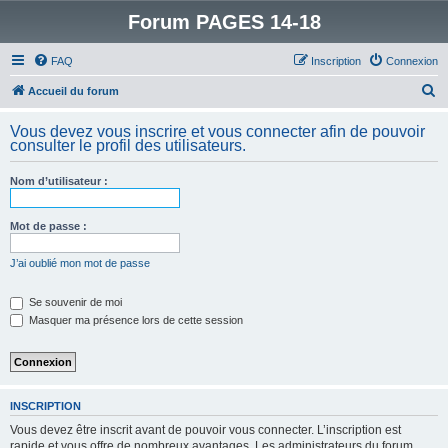
Forum PAGES 14-18
FAQ
Inscription
Connexion
R
Accueil du forum
e
Vous devez vous inscrire et vous connecter afin de pouvoir
c
consulter le profil des utilisateurs.
h
Nom d’utilisateur :
e
r
Mot de passe :
c
h
J’ai oublié mon mot de passe
e
Se souvenir de moi
r
Masquer ma présence lors de cette session
INSCRIPTION
Vous devez être inscrit avant de pouvoir vous connecter. L’inscription est
rapide et vous offre de nombreux avantages. Les administrateurs du forum