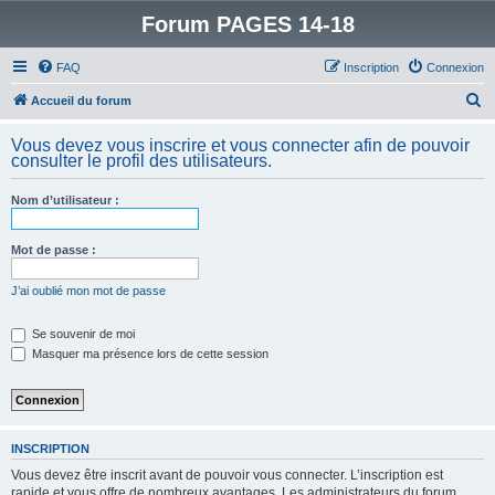
Forum PAGES 14-18
FAQ
Inscription
Connexion
R
Accueil du forum
e
Vous devez vous inscrire et vous connecter afin de pouvoir
c
consulter le profil des utilisateurs.
h
Nom d’utilisateur :
e
r
Mot de passe :
c
h
J’ai oublié mon mot de passe
e
Se souvenir de moi
r
Masquer ma présence lors de cette session
INSCRIPTION
Vous devez être inscrit avant de pouvoir vous connecter. L’inscription est
rapide et vous offre de nombreux avantages. Les administrateurs du forum