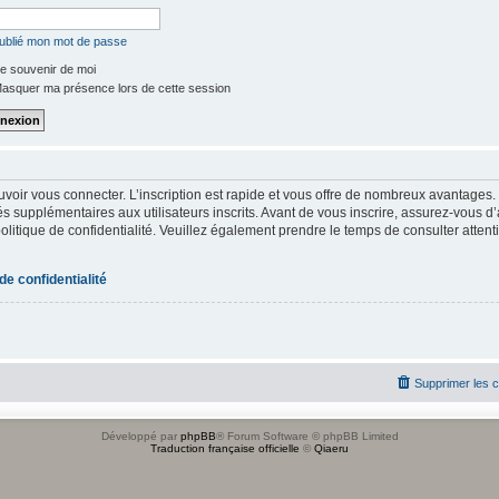
oublié mon mot de passe
e souvenir de moi
asquer ma présence lors de cette session
uvoir vous connecter. L’inscription est rapide et vous offre de nombreux avantages
s supplémentaires aux utilisateurs inscrits. Avant de vous inscrire, assurez-vous d
 politique de confidentialité. Veuillez également prendre le temps de consulter atten
 de confidentialité
Supprimer les 
Développé par
phpBB
® Forum Software © phpBB Limited
Traduction française officielle
©
Qiaeru