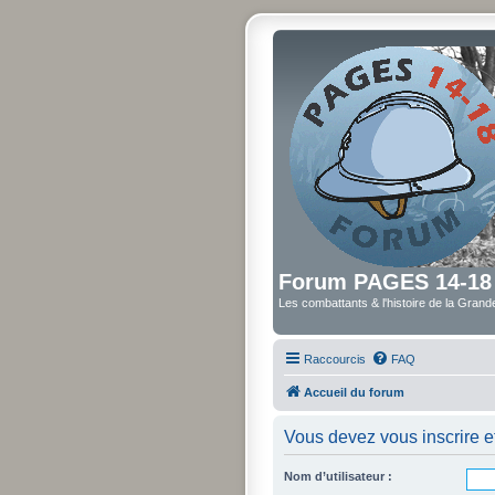
Forum PAGES 14-18
Les combattants & l'histoire de la Gran
Raccourcis
FAQ
Accueil du forum
Vous devez vous inscrire et
Nom d’utilisateur :