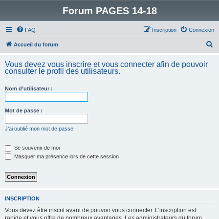
Forum PAGES 14-18
FAQ
Inscription
Connexion
R
Accueil du forum
e
Vous devez vous inscrire et vous connecter afin de pouvoir
c
consulter le profil des utilisateurs.
h
Nom d’utilisateur :
e
r
Mot de passe :
c
h
J’ai oublié mon mot de passe
e
Se souvenir de moi
r
Masquer ma présence lors de cette session
INSCRIPTION
Vous devez être inscrit avant de pouvoir vous connecter. L’inscription est
rapide et vous offre de nombreux avantages. Les administrateurs du forum