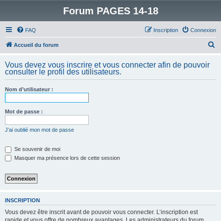
Forum PAGES 14-18
FAQ
Inscription
Connexion
R
Accueil du forum
e
Vous devez vous inscrire et vous connecter afin de pouvoir
c
consulter le profil des utilisateurs.
h
Nom d’utilisateur :
e
r
Mot de passe :
c
h
J’ai oublié mon mot de passe
e
Se souvenir de moi
r
Masquer ma présence lors de cette session
INSCRIPTION
Vous devez être inscrit avant de pouvoir vous connecter. L’inscription est
rapide et vous offre de nombreux avantages. Les administrateurs du forum