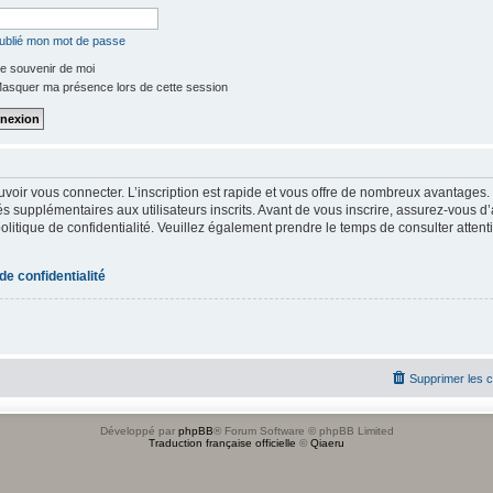
oublié mon mot de passe
e souvenir de moi
asquer ma présence lors de cette session
uvoir vous connecter. L’inscription est rapide et vous offre de nombreux avantages
s supplémentaires aux utilisateurs inscrits. Avant de vous inscrire, assurez-vous d
 politique de confidentialité. Veuillez également prendre le temps de consulter atten
 de confidentialité
Supprimer les 
Développé par
phpBB
® Forum Software © phpBB Limited
Traduction française officielle
©
Qiaeru