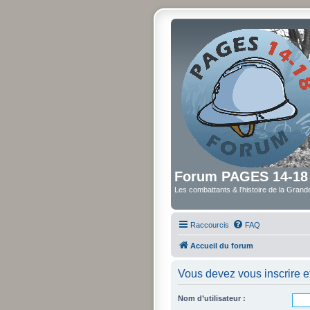
Forum PAGES 14-18
Les combattants & l'histoire de la Gran
Raccourcis
FAQ
Accueil du forum
Vous devez vous inscrire et
Nom d’utilisateur :