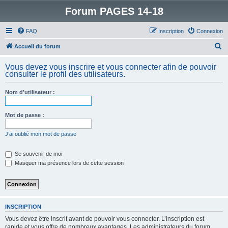
Forum PAGES 14-18
FAQ
Inscription
Connexion
R
Accueil du forum
e
Vous devez vous inscrire et vous connecter afin de pouvoir
c
consulter le profil des utilisateurs.
h
Nom d’utilisateur :
e
r
Mot de passe :
c
h
J’ai oublié mon mot de passe
e
Se souvenir de moi
r
Masquer ma présence lors de cette session
INSCRIPTION
Vous devez être inscrit avant de pouvoir vous connecter. L’inscription est
rapide et vous offre de nombreux avantages. Les administrateurs du forum