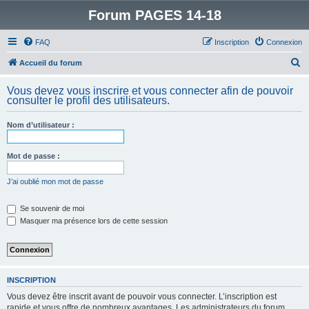
Forum PAGES 14-18
FAQ
Inscription
Connexion
R
Accueil du forum
e
Vous devez vous inscrire et vous connecter afin de pouvoir
c
consulter le profil des utilisateurs.
h
Nom d’utilisateur :
e
r
Mot de passe :
c
h
J’ai oublié mon mot de passe
e
Se souvenir de moi
r
Masquer ma présence lors de cette session
INSCRIPTION
Vous devez être inscrit avant de pouvoir vous connecter. L’inscription est
rapide et vous offre de nombreux avantages. Les administrateurs du forum