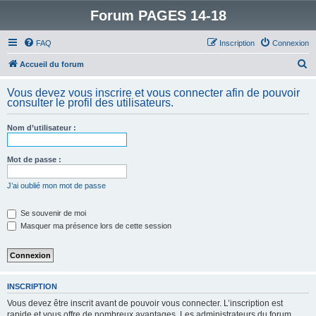
Forum PAGES 14-18
FAQ
Inscription
Connexion
R
Accueil du forum
e
Vous devez vous inscrire et vous connecter afin de pouvoir
c
consulter le profil des utilisateurs.
h
Nom d’utilisateur :
e
r
Mot de passe :
c
h
J’ai oublié mon mot de passe
e
Se souvenir de moi
r
Masquer ma présence lors de cette session
INSCRIPTION
Vous devez être inscrit avant de pouvoir vous connecter. L’inscription est
rapide et vous offre de nombreux avantages. Les administrateurs du forum