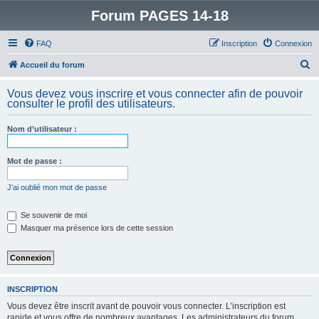
Forum PAGES 14-18
FAQ
Inscription
Connexion
R
Accueil du forum
e
Vous devez vous inscrire et vous connecter afin de pouvoir
c
consulter le profil des utilisateurs.
h
Nom d’utilisateur :
e
r
Mot de passe :
c
h
J’ai oublié mon mot de passe
e
Se souvenir de moi
r
Masquer ma présence lors de cette session
INSCRIPTION
Vous devez être inscrit avant de pouvoir vous connecter. L’inscription est
rapide et vous offre de nombreux avantages. Les administrateurs du forum