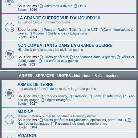
_
Sous-forums :
Uniformes & divers
,
Lieux
Sujets :
5066
LA GRANDE GUERRE VUE D'AUJOURD'HUI
Actualités 14-18 - commémorations
_
Sous-forums :
Presse - Radio - Télé
,
sur le NET
,
Commémorations &
divers
,
Musées - Conférences - Expositions
Sujets :
4863
NON COMBATTANTS DANS LA GRANDE GUERRE
Histoire & témoignages : les civils en guerre
_
Sous-forums :
Sujets généraux
,
Les femmes dans la guerre
,
Récits et
témoignages
,
Les enfants et la guerre
Sujets :
303
ARMES - SERVICES - UNITES : historiques & discussions
ARMÉE DE TERRE
Les unités de l'armée de terre dans la grande guerre
-
Sous-forums :
Grandes unités
,
Cavalerie
,
Génie
,
Infanterie
,
Train
des équipages
,
Légion étrangère
Sujets :
3027
MARINE
Marine, bateaux & marins pendant la Grande Guerre
Sous-forums :
Sujets généraux (organisation, opérations, ports, etc...)
,
Navires et équipages
,
Parcours individuels et recherches
Sujets :
6104
AVIATION