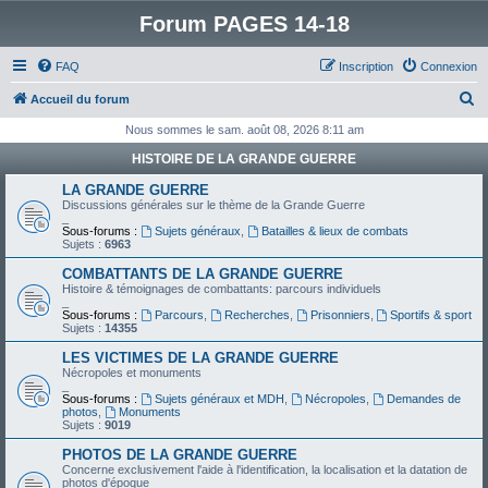
Forum PAGES 14-18
FAQ
Inscription
Connexion
R
Accueil du forum
e
Nous sommes le sam. août 08, 2026 8:11 am
c
HISTOIRE DE LA GRANDE GUERRE
h
LA GRANDE GUERRE
e
Discussions générales sur le thème de la Grande Guerre
_
r
Sous-forums :
Sujets généraux
,
Batailles & lieux de combats
Sujets :
6963
c
COMBATTANTS DE LA GRANDE GUERRE
h
Histoire & témoignages de combattants: parcours individuels
_
e
Sous-forums :
Parcours
,
Recherches
,
Prisonniers
,
Sportifs & sport
Sujets :
14355
r
LES VICTIMES DE LA GRANDE GUERRE
Nécropoles et monuments
_
Sous-forums :
Sujets généraux et MDH
,
Nécropoles
,
Demandes de
photos
,
Monuments
Sujets :
9019
PHOTOS DE LA GRANDE GUERRE
Concerne exclusivement l'aide à l'identification, la localisation et la datation de
photos d'époque