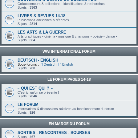
Collectionneurs & collections - identifications & recherches
Sujets :
3363
LIVRES & REVUES 14-18
Publications anciennes & récentes
Sujets :
2814
LES ARTS & LA GUERRE
Arts graphiques - cinéma - musique & chansons - poésie - danse -
Sujets :
604
WWI INTERNATIONAL FORUM
DEUTSCH - ENGLISH
Sous-forums :
Deutsch
,
English
Sujets :
280
LE FORUM PAGES 14-18
« QUI EST QUI ? »
C'est ici qu'on se présente !
Sujets :
2846
LE FORUM
Informations & discussions relatives au fonctionnement du forum
Sujets :
926
EN MARGE DU FORUM
SORTIES - RENCONTRES - BOURSES
Sujets :
467