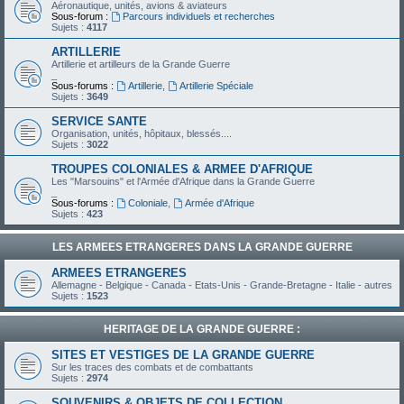
Aéronautique, unités, avions & aviateurs
Sous-forum :
Parcours individuels et recherches
Sujets :
4117
ARTILLERIE
Artillerie et artilleurs de la Grande Guerre
_
Sous-forums :
Artillerie
,
Artillerie Spéciale
Sujets :
3649
SERVICE SANTE
Organisation, unités, hôpitaux, blessés....
Sujets :
3022
TROUPES COLONIALES & ARMEE D'AFRIQUE
Les "Marsouins" et l'Armée d'Afrique dans la Grande Guerre
_
Sous-forums :
Coloniale
,
Armée d'Afrique
Sujets :
423
LES ARMEES ETRANGERES DANS LA GRANDE GUERRE
ARMEES ETRANGERES
Allemagne - Belgique - Canada - Etats-Unis - Grande-Bretagne - Italie - autres
Sujets :
1523
HERITAGE DE LA GRANDE GUERRE :
SITES ET VESTIGES DE LA GRANDE GUERRE
Sur les traces des combats et de combattants
Sujets :
2974
SOUVENIRS & OBJETS DE COLLECTION