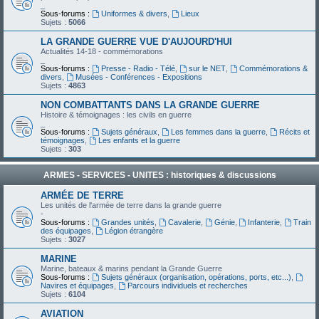
_
Sous-forums :
Uniformes & divers
,
Lieux
Sujets :
5066
LA GRANDE GUERRE VUE D'AUJOURD'HUI
Actualités 14-18 - commémorations
_
Sous-forums :
Presse - Radio - Télé
,
sur le NET
,
Commémorations &
divers
,
Musées - Conférences - Expositions
Sujets :
4863
NON COMBATTANTS DANS LA GRANDE GUERRE
Histoire & témoignages : les civils en guerre
_
Sous-forums :
Sujets généraux
,
Les femmes dans la guerre
,
Récits et
témoignages
,
Les enfants et la guerre
Sujets :
303
ARMES - SERVICES - UNITES : historiques & discussions
ARMÉE DE TERRE
Les unités de l'armée de terre dans la grande guerre
-
Sous-forums :
Grandes unités
,
Cavalerie
,
Génie
,
Infanterie
,
Train
des équipages
,
Légion étrangère
Sujets :
3027
MARINE
Marine, bateaux & marins pendant la Grande Guerre
Sous-forums :
Sujets généraux (organisation, opérations, ports, etc...)
,
Navires et équipages
,
Parcours individuels et recherches
Sujets :
6104
AVIATION