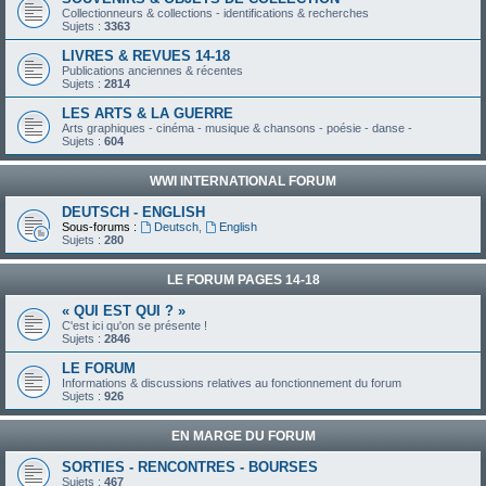
Collectionneurs & collections - identifications & recherches
Sujets :
3363
LIVRES & REVUES 14-18
Publications anciennes & récentes
Sujets :
2814
LES ARTS & LA GUERRE
Arts graphiques - cinéma - musique & chansons - poésie - danse -
Sujets :
604
WWI INTERNATIONAL FORUM
DEUTSCH - ENGLISH
Sous-forums :
Deutsch
,
English
Sujets :
280
LE FORUM PAGES 14-18
« QUI EST QUI ? »
C'est ici qu'on se présente !
Sujets :
2846
LE FORUM
Informations & discussions relatives au fonctionnement du forum
Sujets :
926
EN MARGE DU FORUM
SORTIES - RENCONTRES - BOURSES
Sujets :
467