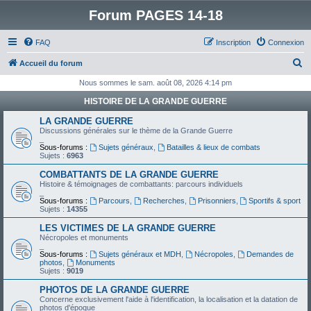
Forum PAGES 14-18
FAQ
Inscription
Connexion
R
Accueil du forum
e
Nous sommes le sam. août 08, 2026 4:14 pm
c
HISTOIRE DE LA GRANDE GUERRE
h
LA GRANDE GUERRE
e
Discussions générales sur le thème de la Grande Guerre
_
r
Sous-forums :
Sujets généraux
,
Batailles & lieux de combats
Sujets :
6963
c
COMBATTANTS DE LA GRANDE GUERRE
h
Histoire & témoignages de combattants: parcours individuels
_
e
Sous-forums :
Parcours
,
Recherches
,
Prisonniers
,
Sportifs & sport
Sujets :
14355
r
LES VICTIMES DE LA GRANDE GUERRE
Nécropoles et monuments
_
Sous-forums :
Sujets généraux et MDH
,
Nécropoles
,
Demandes de
photos
,
Monuments
Sujets :
9019
PHOTOS DE LA GRANDE GUERRE
Concerne exclusivement l'aide à l'identification, la localisation et la datation de
photos d'époque