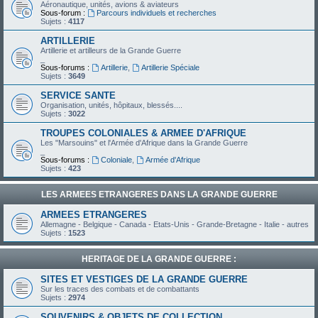
Aéronautique, unités, avions & aviateurs
Sous-forum :
Parcours individuels et recherches
Sujets :
4117
ARTILLERIE
Artillerie et artilleurs de la Grande Guerre
_
Sous-forums :
Artillerie
,
Artillerie Spéciale
Sujets :
3649
SERVICE SANTE
Organisation, unités, hôpitaux, blessés....
Sujets :
3022
TROUPES COLONIALES & ARMEE D'AFRIQUE
Les "Marsouins" et l'Armée d'Afrique dans la Grande Guerre
_
Sous-forums :
Coloniale
,
Armée d'Afrique
Sujets :
423
LES ARMEES ETRANGERES DANS LA GRANDE GUERRE
ARMEES ETRANGERES
Allemagne - Belgique - Canada - Etats-Unis - Grande-Bretagne - Italie - autres
Sujets :
1523
HERITAGE DE LA GRANDE GUERRE :
SITES ET VESTIGES DE LA GRANDE GUERRE
Sur les traces des combats et de combattants
Sujets :
2974
SOUVENIRS & OBJETS DE COLLECTION