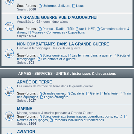
_
Sous-forums :
Uniformes & divers
,
Lieux
Sujets :
5066
LA GRANDE GUERRE VUE D'AUJOURD'HUI
Actualités 14-18 - commémorations
_
Sous-forums :
Presse - Radio - Télé
,
sur le NET
,
Commémorations &
divers
,
Musées - Conférences - Expositions
Sujets :
4863
NON COMBATTANTS DANS LA GRANDE GUERRE
Histoire & témoignages : les civils en guerre
_
Sous-forums :
Sujets généraux
,
Les femmes dans la guerre
,
Récits et
témoignages
,
Les enfants et la guerre
Sujets :
303
ARMES - SERVICES - UNITES : historiques & discussions
ARMÉE DE TERRE
Les unités de l'armée de terre dans la grande guerre
-
Sous-forums :
Grandes unités
,
Cavalerie
,
Génie
,
Infanterie
,
Train
des équipages
,
Légion étrangère
Sujets :
3027
MARINE
Marine, bateaux & marins pendant la Grande Guerre
Sous-forums :
Sujets généraux (organisation, opérations, ports, etc...)
,
Navires et équipages
,
Parcours individuels et recherches
Sujets :
6104
AVIATION