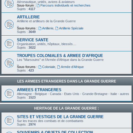
Aéronautique, unités, avions & aviateurs
Sous-forum :
Parcours individuels et recherches
Sujets :
4117
ARTILLERIE
Artillerie et artilleurs de la Grande Guerre
_
Sous-forums :
Artillerie
,
Artillerie Spéciale
Sujets :
3649
SERVICE SANTE
Organisation, unités, hôpitaux, blessés....
Sujets :
3022
TROUPES COLONIALES & ARMEE D'AFRIQUE
Les "Marsouins" et l'Armée d'Afrique dans la Grande Guerre
_
Sous-forums :
Coloniale
,
Armée d'Afrique
Sujets :
423
LES ARMEES ETRANGERES DANS LA GRANDE GUERRE
ARMEES ETRANGERES
Allemagne - Belgique - Canada - Etats-Unis - Grande-Bretagne - Italie - autres
Sujets :
1523
HERITAGE DE LA GRANDE GUERRE :
SITES ET VESTIGES DE LA GRANDE GUERRE
Sur les traces des combats et de combattants
Sujets :
2974
SOUVENIRS & OBJETS DE COLLECTION