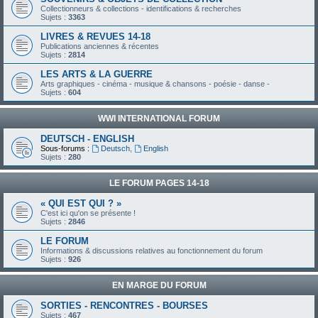
Collectionneurs & collections - identifications & recherches
Sujets :
3363
LIVRES & REVUES 14-18
Publications anciennes & récentes
Sujets :
2814
LES ARTS & LA GUERRE
Arts graphiques - cinéma - musique & chansons - poésie - danse -
Sujets :
604
WWI INTERNATIONAL FORUM
DEUTSCH - ENGLISH
Sous-forums :
Deutsch
,
English
Sujets :
280
LE FORUM PAGES 14-18
« QUI EST QUI ? »
C'est ici qu'on se présente !
Sujets :
2846
LE FORUM
Informations & discussions relatives au fonctionnement du forum
Sujets :
926
EN MARGE DU FORUM
SORTIES - RENCONTRES - BOURSES
Sujets :
467