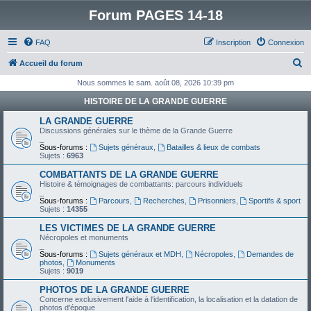
Forum PAGES 14-18
FAQ
Inscription
Connexion
R
Accueil du forum
e
Nous sommes le sam. août 08, 2026 10:39 pm
c
HISTOIRE DE LA GRANDE GUERRE
h
LA GRANDE GUERRE
e
Discussions générales sur le thème de la Grande Guerre
_
r
Sous-forums :
Sujets généraux
,
Batailles & lieux de combats
Sujets :
6963
c
COMBATTANTS DE LA GRANDE GUERRE
h
Histoire & témoignages de combattants: parcours individuels
_
e
Sous-forums :
Parcours
,
Recherches
,
Prisonniers
,
Sportifs & sport
Sujets :
14355
r
LES VICTIMES DE LA GRANDE GUERRE
Nécropoles et monuments
_
Sous-forums :
Sujets généraux et MDH
,
Nécropoles
,
Demandes de
photos
,
Monuments
Sujets :
9019
PHOTOS DE LA GRANDE GUERRE
Concerne exclusivement l'aide à l'identification, la localisation et la datation de
photos d'époque