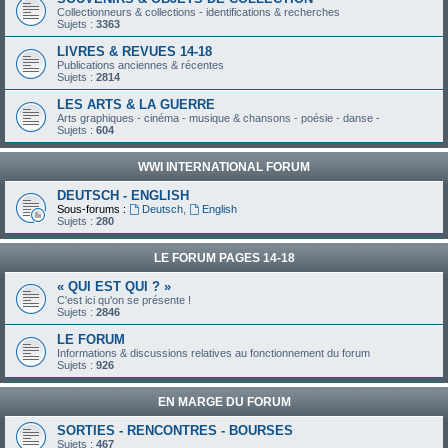
Collectionneurs & collections - identifications & recherches
Sujets :
3363
LIVRES & REVUES 14-18
Publications anciennes & récentes
Sujets :
2814
LES ARTS & LA GUERRE
Arts graphiques - cinéma - musique & chansons - poésie - danse -
Sujets :
604
WWI INTERNATIONAL FORUM
DEUTSCH - ENGLISH
Sous-forums :
Deutsch
,
English
Sujets :
280
LE FORUM PAGES 14-18
« QUI EST QUI ? »
C'est ici qu'on se présente !
Sujets :
2846
LE FORUM
Informations & discussions relatives au fonctionnement du forum
Sujets :
926
EN MARGE DU FORUM
SORTIES - RENCONTRES - BOURSES
Sujets :
467