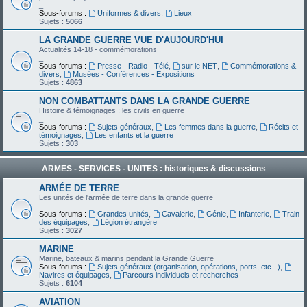
_
Sous-forums :
Uniformes & divers
,
Lieux
Sujets :
5066
LA GRANDE GUERRE VUE D'AUJOURD'HUI
Actualités 14-18 - commémorations
_
Sous-forums :
Presse - Radio - Télé
,
sur le NET
,
Commémorations &
divers
,
Musées - Conférences - Expositions
Sujets :
4863
NON COMBATTANTS DANS LA GRANDE GUERRE
Histoire & témoignages : les civils en guerre
_
Sous-forums :
Sujets généraux
,
Les femmes dans la guerre
,
Récits et
témoignages
,
Les enfants et la guerre
Sujets :
303
ARMES - SERVICES - UNITES : historiques & discussions
ARMÉE DE TERRE
Les unités de l'armée de terre dans la grande guerre
-
Sous-forums :
Grandes unités
,
Cavalerie
,
Génie
,
Infanterie
,
Train
des équipages
,
Légion étrangère
Sujets :
3027
MARINE
Marine, bateaux & marins pendant la Grande Guerre
Sous-forums :
Sujets généraux (organisation, opérations, ports, etc...)
,
Navires et équipages
,
Parcours individuels et recherches
Sujets :
6104
AVIATION