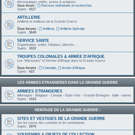
Aéronautique, unités, avions & aviateurs
Sous-forum :
Parcours individuels et recherches
Sujets :
4117
ARTILLERIE
Artillerie et artilleurs de la Grande Guerre
_
Sous-forums :
Artillerie
,
Artillerie Spéciale
Sujets :
3649
SERVICE SANTE
Organisation, unités, hôpitaux, blessés....
Sujets :
3022
TROUPES COLONIALES & ARMEE D'AFRIQUE
Les "Marsouins" et l'Armée d'Afrique dans la Grande Guerre
_
Sous-forums :
Coloniale
,
Armée d'Afrique
Sujets :
423
LES ARMEES ETRANGERES DANS LA GRANDE GUERRE
ARMEES ETRANGERES
Allemagne - Belgique - Canada - Etats-Unis - Grande-Bretagne - Italie - autres
Sujets :
1523
HERITAGE DE LA GRANDE GUERRE :
SITES ET VESTIGES DE LA GRANDE GUERRE
Sur les traces des combats et de combattants
Sujets :
2974
SOUVENIRS & OBJETS DE COLLECTION