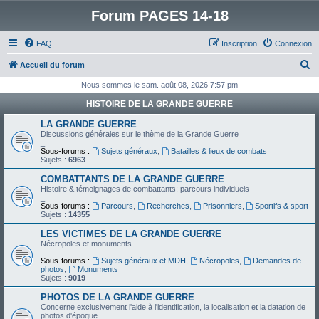
Forum PAGES 14-18
FAQ
Inscription
Connexion
R
Accueil du forum
e
Nous sommes le sam. août 08, 2026 7:57 pm
c
HISTOIRE DE LA GRANDE GUERRE
h
LA GRANDE GUERRE
e
Discussions générales sur le thème de la Grande Guerre
_
r
Sous-forums :
Sujets généraux
,
Batailles & lieux de combats
Sujets :
6963
c
COMBATTANTS DE LA GRANDE GUERRE
h
Histoire & témoignages de combattants: parcours individuels
_
e
Sous-forums :
Parcours
,
Recherches
,
Prisonniers
,
Sportifs & sport
Sujets :
14355
r
LES VICTIMES DE LA GRANDE GUERRE
Nécropoles et monuments
_
Sous-forums :
Sujets généraux et MDH
,
Nécropoles
,
Demandes de
photos
,
Monuments
Sujets :
9019
PHOTOS DE LA GRANDE GUERRE
Concerne exclusivement l'aide à l'identification, la localisation et la datation de
photos d'époque