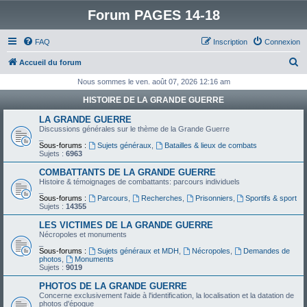
Forum PAGES 14-18
FAQ
Inscription
Connexion
R
Accueil du forum
e
Nous sommes le ven. août 07, 2026 12:16 am
c
HISTOIRE DE LA GRANDE GUERRE
h
LA GRANDE GUERRE
e
Discussions générales sur le thème de la Grande Guerre
_
r
Sous-forums :
Sujets généraux
,
Batailles & lieux de combats
Sujets :
6963
c
COMBATTANTS DE LA GRANDE GUERRE
h
Histoire & témoignages de combattants: parcours individuels
_
e
Sous-forums :
Parcours
,
Recherches
,
Prisonniers
,
Sportifs & sport
Sujets :
14355
r
LES VICTIMES DE LA GRANDE GUERRE
Nécropoles et monuments
_
Sous-forums :
Sujets généraux et MDH
,
Nécropoles
,
Demandes de
photos
,
Monuments
Sujets :
9019
PHOTOS DE LA GRANDE GUERRE
Concerne exclusivement l'aide à l'identification, la localisation et la datation de
photos d'époque