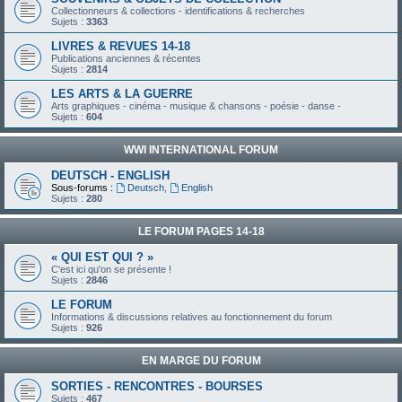
Collectionneurs & collections - identifications & recherches
Sujets :
3363
LIVRES & REVUES 14-18
Publications anciennes & récentes
Sujets :
2814
LES ARTS & LA GUERRE
Arts graphiques - cinéma - musique & chansons - poésie - danse -
Sujets :
604
WWI INTERNATIONAL FORUM
DEUTSCH - ENGLISH
Sous-forums :
Deutsch
,
English
Sujets :
280
LE FORUM PAGES 14-18
« QUI EST QUI ? »
C'est ici qu'on se présente !
Sujets :
2846
LE FORUM
Informations & discussions relatives au fonctionnement du forum
Sujets :
926
EN MARGE DU FORUM
SORTIES - RENCONTRES - BOURSES
Sujets :
467