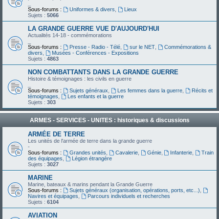
_
Sous-forums :
Uniformes & divers
,
Lieux
Sujets :
5066
LA GRANDE GUERRE VUE D'AUJOURD'HUI
Actualités 14-18 - commémorations
_
Sous-forums :
Presse - Radio - Télé
,
sur le NET
,
Commémorations &
divers
,
Musées - Conférences - Expositions
Sujets :
4863
NON COMBATTANTS DANS LA GRANDE GUERRE
Histoire & témoignages : les civils en guerre
_
Sous-forums :
Sujets généraux
,
Les femmes dans la guerre
,
Récits et
témoignages
,
Les enfants et la guerre
Sujets :
303
ARMES - SERVICES - UNITES : historiques & discussions
ARMÉE DE TERRE
Les unités de l'armée de terre dans la grande guerre
-
Sous-forums :
Grandes unités
,
Cavalerie
,
Génie
,
Infanterie
,
Train
des équipages
,
Légion étrangère
Sujets :
3027
MARINE
Marine, bateaux & marins pendant la Grande Guerre
Sous-forums :
Sujets généraux (organisation, opérations, ports, etc...)
,
Navires et équipages
,
Parcours individuels et recherches
Sujets :
6104
AVIATION