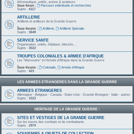
Aéronautique, unités, avions & aviateurs
Sous-forum :
Parcours individuels et recherches
Sujets :
4117
ARTILLERIE
Artillerie et artilleurs de la Grande Guerre
_
Sous-forums :
Artillerie
,
Artillerie Spéciale
Sujets :
3649
SERVICE SANTE
Organisation, unités, hôpitaux, blessés....
Sujets :
3022
TROUPES COLONIALES & ARMEE D'AFRIQUE
Les "Marsouins" et l'Armée d'Afrique dans la Grande Guerre
_
Sous-forums :
Coloniale
,
Armée d'Afrique
Sujets :
423
LES ARMEES ETRANGERES DANS LA GRANDE GUERRE
ARMEES ETRANGERES
Allemagne - Belgique - Canada - Etats-Unis - Grande-Bretagne - Italie - autres
Sujets :
1523
HERITAGE DE LA GRANDE GUERRE :
SITES ET VESTIGES DE LA GRANDE GUERRE
Sur les traces des combats et de combattants
Sujets :
2974
SOUVENIRS & OBJETS DE COLLECTION