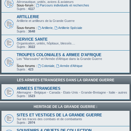
Aéronautique, unités, avions & aviateurs
Sous-forum :
Parcours individuels et recherches
Sujets :
4117
ARTILLERIE
Artillerie et artilleurs de la Grande Guerre
_
Sous-forums :
Artillerie
,
Artillerie Spéciale
Sujets :
3648
SERVICE SANTE
Organisation, unités, hôpitaux, blessés....
Sujets :
3022
TROUPES COLONIALES & ARMEE D'AFRIQUE
Les "Marsouins" et l'Armée d'Afrique dans la Grande Guerre
_
Sous-forums :
Coloniale
,
Armée d'Afrique
Sujets :
423
LES ARMEES ETRANGERES DANS LA GRANDE GUERRE
ARMEES ETRANGERES
Allemagne - Belgique - Canada - Etats-Unis - Grande-Bretagne - Italie - autres
Sujets :
1523
HERITAGE DE LA GRANDE GUERRE :
SITES ET VESTIGES DE LA GRANDE GUERRE
Sur les traces des combats et de combattants
Sujets :
2974
SOUVENIRS & OBJETS DE COLLECTION