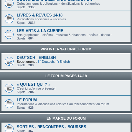
Collectionneurs & collections - identifications & recherches
Sujets :
3363
LIVRES & REVUES 14-18
Publications anciennes & récentes
Sujets :
2814
LES ARTS & LA GUERRE
Arts graphiques - cinéma - musique & chansons - poésie - danse -
Sujets :
604
WWI INTERNATIONAL FORUM
DEUTSCH - ENGLISH
Sous-forums :
Deutsch
,
English
Sujets :
280
LE FORUM PAGES 14-18
« QUI EST QUI ? »
C'est ici qu'on se présente !
Sujets :
2846
LE FORUM
Informations & discussions relatives au fonctionnement du forum
Sujets :
926
EN MARGE DU FORUM
SORTIES - RENCONTRES - BOURSES
Sujets :
467