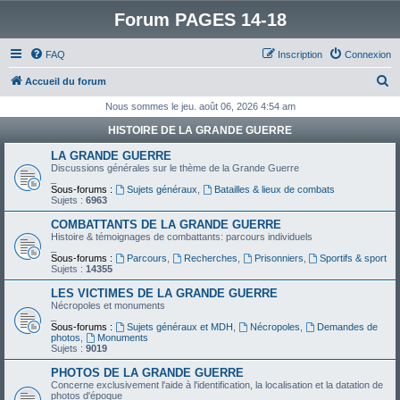
Forum PAGES 14-18
FAQ
Inscription
Connexion
R
Accueil du forum
e
Nous sommes le jeu. août 06, 2026 4:54 am
c
HISTOIRE DE LA GRANDE GUERRE
h
LA GRANDE GUERRE
e
Discussions générales sur le thème de la Grande Guerre
_
r
Sous-forums :
Sujets généraux
,
Batailles & lieux de combats
Sujets :
6963
c
COMBATTANTS DE LA GRANDE GUERRE
h
Histoire & témoignages de combattants: parcours individuels
_
e
Sous-forums :
Parcours
,
Recherches
,
Prisonniers
,
Sportifs & sport
Sujets :
14355
r
LES VICTIMES DE LA GRANDE GUERRE
Nécropoles et monuments
_
Sous-forums :
Sujets généraux et MDH
,
Nécropoles
,
Demandes de
photos
,
Monuments
Sujets :
9019
PHOTOS DE LA GRANDE GUERRE
Concerne exclusivement l'aide à l'identification, la localisation et la datation de
photos d'époque