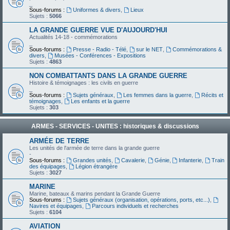
_
Sous-forums :
Uniformes & divers
,
Lieux
Sujets :
5066
LA GRANDE GUERRE VUE D'AUJOURD'HUI
Actualités 14-18 - commémorations
_
Sous-forums :
Presse - Radio - Télé
,
sur le NET
,
Commémorations &
divers
,
Musées - Conférences - Expositions
Sujets :
4863
NON COMBATTANTS DANS LA GRANDE GUERRE
Histoire & témoignages : les civils en guerre
_
Sous-forums :
Sujets généraux
,
Les femmes dans la guerre
,
Récits et
témoignages
,
Les enfants et la guerre
Sujets :
303
ARMES - SERVICES - UNITES : historiques & discussions
ARMÉE DE TERRE
Les unités de l'armée de terre dans la grande guerre
-
Sous-forums :
Grandes unités
,
Cavalerie
,
Génie
,
Infanterie
,
Train
des équipages
,
Légion étrangère
Sujets :
3027
MARINE
Marine, bateaux & marins pendant la Grande Guerre
Sous-forums :
Sujets généraux (organisation, opérations, ports, etc...)
,
Navires et équipages
,
Parcours individuels et recherches
Sujets :
6104
AVIATION