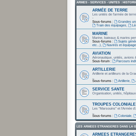
ARMES - SERVICES - UNITES : HISTOR
ARMÉE DE TERRE
Les unités de l'armée de terr
-
Sous-forums :
Grandes uni
Train des équipages
,
Lé
MARINE
Marine, bateaux & marins pe
Sous-forums :
Sujets génér
etc...)
,
Navires et équipag
AVIATION
Aéronautique, unités, avions 
Sous-forum :
Parcours indi
ARTILLERIE
Artillerie et artilleurs de la G
_
Sous-forums :
Artillerie
,
SERVICE SANTE
Organisation, unités, hôpitaux
TROUPES COLONIALE
Les "Marsouins" et l'Armée d
_
Sous-forums :
Coloniale
,
LES ARMEES ETRANGERES DANS LA 
ARMEES ETRANGERE