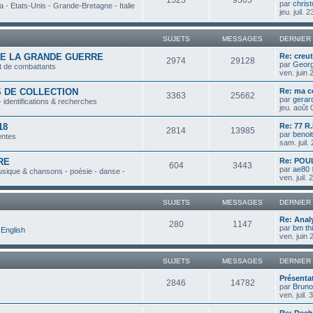
1523
9505
par
chris
 - Etats-Unis - Grande-Bretagne - Italie
jeu. juil.
SUJETS
MESSAGES
DERNIER
DE LA GRANDE GUERRE
Re: creut
2974
29128
par
Georg
t de combattants
ven. juin
 DE COLLECTION
Re: ma c
3363
25662
par
gerar
- identifications & recherches
jeu. août
18
Re: 77 R.
2814
13985
par
benoit
entes
sam. juil.
RE
Re: POU
604
3443
par
ae80
usique & chansons - poésie - danse -
ven. juil.
SUJETS
MESSAGES
DERNIER
Re: Anal
280
1147
par
bm th
English
ven. juin
SUJETS
MESSAGES
DERNIER
Présenta
2846
14782
par
Bruno
ven. juil.