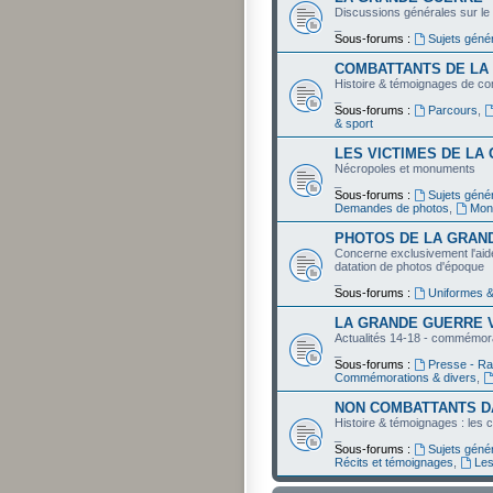
Discussions générales sur l
_
Sous-forums :
Sujets géné
COMBATTANTS DE LA
Histoire & témoignages de co
_
Sous-forums :
Parcours
,
& sport
LES VICTIMES DE LA
Nécropoles et monuments
_
Sous-forums :
Sujets gén
Demandes de photos
,
Mon
PHOTOS DE LA GRAN
Concerne exclusivement l'aide à 
datation de photos d'époque
_
Sous-forums :
Uniformes &
LA GRANDE GUERRE V
Actualités 14-18 - commémor
_
Sous-forums :
Presse - Ra
Commémorations & divers
,
NON COMBATTANTS D
Histoire & témoignages : les c
_
Sous-forums :
Sujets géné
Récits et témoignages
,
Les