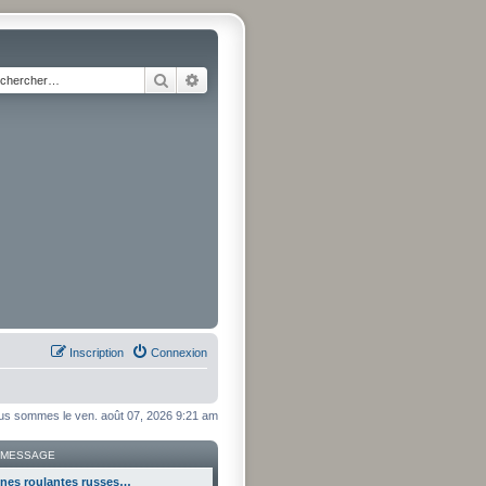
Rechercher
Recherche avancée
Inscription
Connexion
s sommes le ven. août 07, 2026 9:21 am
 MESSAGE
ines roulantes russes…