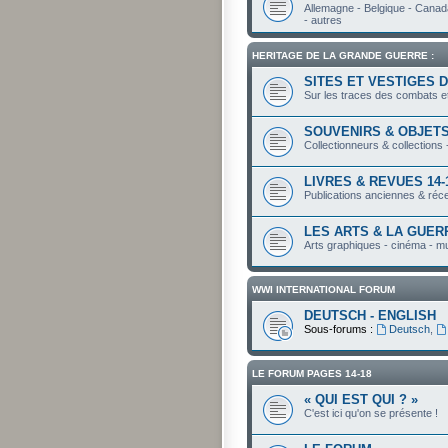
Allemagne - Belgique - Canada
- autres
HERITAGE DE LA GRANDE GUERRE :
SITES ET VESTIGES 
Sur les traces des combats e
SOUVENIRS & OBJETS
Collectionneurs & collections 
LIVRES & REVUES 14-
Publications anciennes & réc
LES ARTS & LA GUER
Arts graphiques - cinéma - m
WWI INTERNATIONAL FORUM
DEUTSCH - ENGLISH
Sous-forums :
Deutsch
,
LE FORUM PAGES 14-18
« QUI EST QUI ? »
C'est ici qu'on se présente !