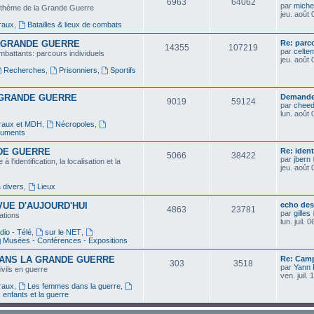
6963
64062
par
michel
e thème de la Grande Guerre
jeu. août
raux
,
Batailles & lieux de combats
 GRANDE GUERRE
Re: parco
14355
107219
par
celte
mbattants: parcours individuels
jeu. août
Recherches
,
Prisonniers
,
Sportifs
 GRANDE GUERRE
Demande
9019
59124
par
cheed
lun. août
éraux et MDH
,
Nécropoles
,
uments
DE GUERRE
Re: ident
5066
38422
par
jbern
l'identification, la localisation et la
jeu. août
 divers
,
Lieux
UE D'AUJOURD'HUI
echo des
4863
23781
par
gilles
ations
lun. juil.
dio - Télé
,
sur le NET
,
Musées - Conférences - Expositions
ANS LA GRANDE GUERRE
Re: Camp
303
3518
par
Yann
ivils en guerre
ven. juil.
raux
,
Les femmes dans la guerre
,
 enfants et la guerre