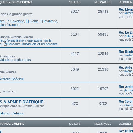
IQUES & DISCUSSIONS
SUJETS
MESSAGES
DERNIER
Re: Ident
3027
28743
par
Merca
e dans la grande guerre
ven. août
tés
,
Cavalerie
,
Génie
,
Infanterie
,
gion étrangère
Re: Le 2
6104
59431
par
NIAL
ndant la Grande Guerre
jeu. août
aux (organisation, opérations, ports,
es
,
Parcours individuels et recherches
Re: Rec
4117
32549
par
fredo
& aviateurs
jeu. août
viduels et recherches
Re: Aide
3649
25398
par
loloas
rande Guerre
jeu. août
Artillerie Spéciale
Re: Ambu
3022
19707
par
jbcott
, blessés....
mer. août
S & ARMEE D'AFRIQUE
Re: 3è e
423
3702
par
Gast
'Afrique dans la Grande Guerre
jeu. juil.
Armée d'Afrique
GRANDE GUERRE
SUJETS
MESSAGES
DERNIER
S
Re: USMC