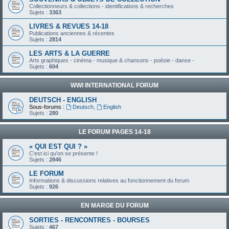
Collectionneurs & collections - identifications & recherches
Sujets :
3363
LIVRES & REVUES 14-18
Publications anciennes & récentes
Sujets :
2814
LES ARTS & LA GUERRE
Arts graphiques - cinéma - musique & chansons - poésie - danse -
Sujets :
604
WWI INTERNATIONAL FORUM
DEUTSCH - ENGLISH
Sous-forums :
Deutsch
,
English
Sujets :
280
LE FORUM PAGES 14-18
« QUI EST QUI ? »
C'est ici qu'on se présente !
Sujets :
2846
LE FORUM
Informations & discussions relatives au fonctionnement du forum
Sujets :
926
EN MARGE DU FORUM
SORTIES - RENCONTRES - BOURSES
Sujets :
467