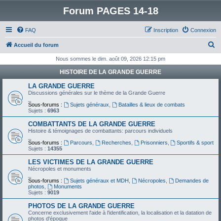
Forum PAGES 14-18
FAQ
Inscription
Connexion
R
Accueil du forum
e
Nous sommes le dim. août 09, 2026 12:15 pm
c
HISTOIRE DE LA GRANDE GUERRE
h
LA GRANDE GUERRE
e
Discussions générales sur le thème de la Grande Guerre
_
r
Sous-forums :
Sujets généraux
,
Batailles & lieux de combats
Sujets :
6963
c
COMBATTANTS DE LA GRANDE GUERRE
h
Histoire & témoignages de combattants: parcours individuels
_
e
Sous-forums :
Parcours
,
Recherches
,
Prisonniers
,
Sportifs & sport
Sujets :
14355
r
LES VICTIMES DE LA GRANDE GUERRE
Nécropoles et monuments
_
Sous-forums :
Sujets généraux et MDH
,
Nécropoles
,
Demandes de
photos
,
Monuments
Sujets :
9019
PHOTOS DE LA GRANDE GUERRE
Concerne exclusivement l'aide à l'identification, la localisation et la datation de
photos d'époque