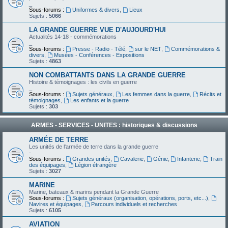
_
Sous-forums :
Uniformes & divers
,
Lieux
Sujets :
5066
LA GRANDE GUERRE VUE D'AUJOURD'HUI
Actualités 14-18 - commémorations
_
Sous-forums :
Presse - Radio - Télé
,
sur le NET
,
Commémorations &
divers
,
Musées - Conférences - Expositions
Sujets :
4863
NON COMBATTANTS DANS LA GRANDE GUERRE
Histoire & témoignages : les civils en guerre
_
Sous-forums :
Sujets généraux
,
Les femmes dans la guerre
,
Récits et
témoignages
,
Les enfants et la guerre
Sujets :
303
ARMES - SERVICES - UNITES : historiques & discussions
ARMÉE DE TERRE
Les unités de l'armée de terre dans la grande guerre
-
Sous-forums :
Grandes unités
,
Cavalerie
,
Génie
,
Infanterie
,
Train
des équipages
,
Légion étrangère
Sujets :
3027
MARINE
Marine, bateaux & marins pendant la Grande Guerre
Sous-forums :
Sujets généraux (organisation, opérations, ports, etc...)
,
Navires et équipages
,
Parcours individuels et recherches
Sujets :
6105
AVIATION