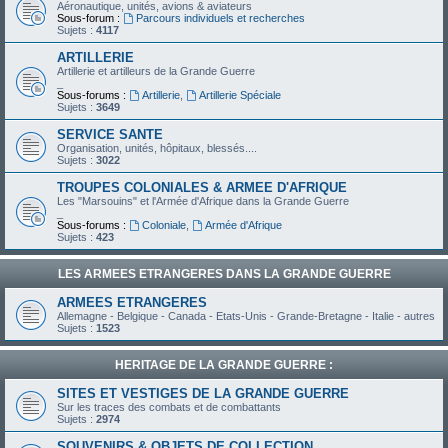
Aéronautique, unités, avions & aviateurs
Sous-forum :
Parcours individuels et recherches
Sujets :
4117
ARTILLERIE
Artillerie et artilleurs de la Grande Guerre
_
Sous-forums :
Artillerie
,
Artillerie Spéciale
Sujets :
3649
SERVICE SANTE
Organisation, unités, hôpitaux, blessés....
Sujets :
3022
TROUPES COLONIALES & ARMEE D'AFRIQUE
Les "Marsouins" et l'Armée d'Afrique dans la Grande Guerre
_
Sous-forums :
Coloniale
,
Armée d'Afrique
Sujets :
423
LES ARMEES ETRANGERES DANS LA GRANDE GUERRE
ARMEES ETRANGERES
Allemagne - Belgique - Canada - Etats-Unis - Grande-Bretagne - Italie - autres
Sujets :
1523
HERITAGE DE LA GRANDE GUERRE :
SITES ET VESTIGES DE LA GRANDE GUERRE
Sur les traces des combats et de combattants
Sujets :
2974
SOUVENIRS & OBJETS DE COLLECTION