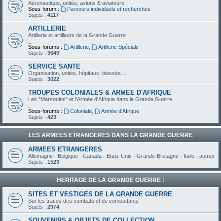
Aéronautique, unités, avions & aviateurs
Sous-forum :
Parcours individuels et recherches
Sujets :
4117
ARTILLERIE
Artillerie et artilleurs de la Grande Guerre
_
Sous-forums :
Artillerie
,
Artillerie Spéciale
Sujets :
3649
SERVICE SANTE
Organisation, unités, hôpitaux, blessés....
Sujets :
3022
TROUPES COLONIALES & ARMEE D'AFRIQUE
Les "Marsouins" et l'Armée d'Afrique dans la Grande Guerre
_
Sous-forums :
Coloniale
,
Armée d'Afrique
Sujets :
423
LES ARMEES ETRANGERES DANS LA GRANDE GUERRE
ARMEES ETRANGERES
Allemagne - Belgique - Canada - Etats-Unis - Grande-Bretagne - Italie - autres
Sujets :
1523
HERITAGE DE LA GRANDE GUERRE :
SITES ET VESTIGES DE LA GRANDE GUERRE
Sur les traces des combats et de combattants
Sujets :
2974
SOUVENIRS & OBJETS DE COLLECTION