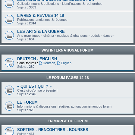
Collectionneurs & collections - identifications & recherches
Sujets :
3363
LIVRES & REVUES 14-18
Publications anciennes & récentes
Sujets :
2814
LES ARTS & LA GUERRE
Arts graphiques - cinéma - musique & chansons - poésie - danse -
Sujets :
604
WWI INTERNATIONAL FORUM
DEUTSCH - ENGLISH
Sous-forums :
Deutsch
,
English
Sujets :
280
LE FORUM PAGES 14-18
« QUI EST QUI ? »
C'est ici qu'on se présente !
Sujets :
2846
LE FORUM
Informations & discussions relatives au fonctionnement du forum
Sujets :
926
EN MARGE DU FORUM
SORTIES - RENCONTRES - BOURSES
Sujets :
467