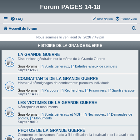
Forum PAGES 14-18
FAQ
Inscription
Connexion
R
Accueil du forum
e
Nous sommes le ven. août 07, 2026 7:49 pm
c
HISTOIRE DE LA GRANDE GUERRE
h
LA GRANDE GUERRE
e
Discussions générales sur le thème de la Grande Guerre
_
r
Sous-forums :
Sujets généraux
,
Batailles & lieux de combats
Sujets :
6963
c
COMBATTANTS DE LA GRANDE GUERRE
h
Histoire & témoignages de combattants: parcours individuels
_
e
Sous-forums :
Parcours
,
Recherches
,
Prisonniers
,
Sportifs & sport
Sujets :
14355
r
LES VICTIMES DE LA GRANDE GUERRE
Nécropoles et monuments
_
Sous-forums :
Sujets généraux et MDH
,
Nécropoles
,
Demandes de
photos
,
Monuments
Sujets :
9019
PHOTOS DE LA GRANDE GUERRE
Concerne exclusivement l'aide à l'identification, la localisation et la datation de
photos d'époque