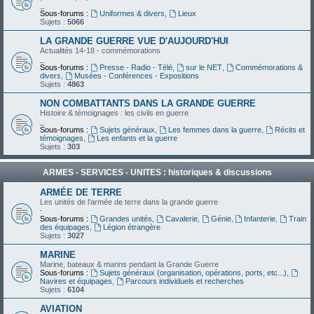
_
Sous-forums :
Uniformes & divers
,
Lieux
Sujets :
5066
LA GRANDE GUERRE VUE D'AUJOURD'HUI
Actualités 14-18 - commémorations
_
Sous-forums :
Presse - Radio - Télé
,
sur le NET
,
Commémorations &
divers
,
Musées - Conférences - Expositions
Sujets :
4863
NON COMBATTANTS DANS LA GRANDE GUERRE
Histoire & témoignages : les civils en guerre
_
Sous-forums :
Sujets généraux
,
Les femmes dans la guerre
,
Récits et
témoignages
,
Les enfants et la guerre
Sujets :
303
ARMES - SERVICES - UNITES : historiques & discussions
ARMÉE DE TERRE
Les unités de l'armée de terre dans la grande guerre
-
Sous-forums :
Grandes unités
,
Cavalerie
,
Génie
,
Infanterie
,
Train
des équipages
,
Légion étrangère
Sujets :
3027
MARINE
Marine, bateaux & marins pendant la Grande Guerre
Sous-forums :
Sujets généraux (organisation, opérations, ports, etc...)
,
Navires et équipages
,
Parcours individuels et recherches
Sujets :
6104
AVIATION