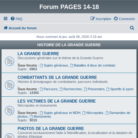
Forum PAGES 14-18
FAQ
Inscription
Connexion
R
Accueil du forum
e
Nous sommes le jeu. août 06, 2026 3:19 am
c
HISTOIRE DE LA GRANDE GUERRE
h
LA GRANDE GUERRE
e
Discussions générales sur le thème de la Grande Guerre
_
r
Sous-forums :
Sujets généraux
,
Batailles & lieux de combats
Sujets :
6963
c
COMBATTANTS DE LA GRANDE GUERRE
h
Histoire & témoignages de combattants: parcours individuels
_
e
Sous-forums :
Parcours
,
Recherches
,
Prisonniers
,
Sportifs & sport
Sujets :
14355
r
LES VICTIMES DE LA GRANDE GUERRE
Nécropoles et monuments
_
Sous-forums :
Sujets généraux et MDH
,
Nécropoles
,
Demandes de
photos
,
Monuments
Sujets :
9019
PHOTOS DE LA GRANDE GUERRE
Concerne exclusivement l'aide à l'identification, la localisation et la datation de
photos d'époque