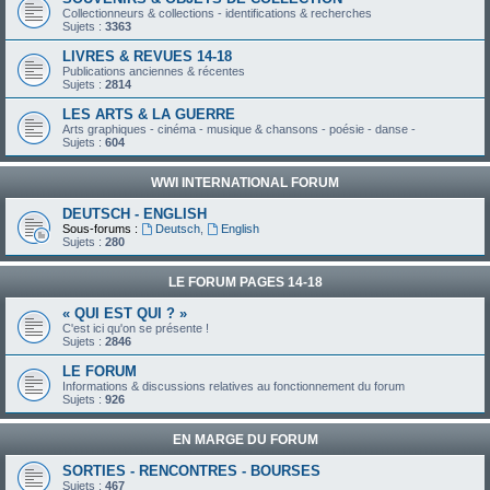
Collectionneurs & collections - identifications & recherches
Sujets :
3363
LIVRES & REVUES 14-18
Publications anciennes & récentes
Sujets :
2814
LES ARTS & LA GUERRE
Arts graphiques - cinéma - musique & chansons - poésie - danse -
Sujets :
604
WWI INTERNATIONAL FORUM
DEUTSCH - ENGLISH
Sous-forums :
Deutsch
,
English
Sujets :
280
LE FORUM PAGES 14-18
« QUI EST QUI ? »
C'est ici qu'on se présente !
Sujets :
2846
LE FORUM
Informations & discussions relatives au fonctionnement du forum
Sujets :
926
EN MARGE DU FORUM
SORTIES - RENCONTRES - BOURSES
Sujets :
467