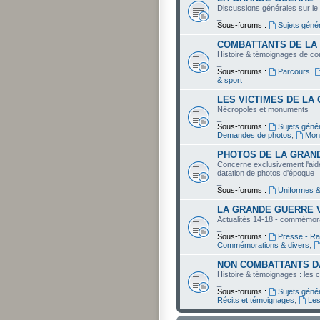
Discussions générales sur l
_
Sous-forums :
Sujets géné
COMBATTANTS DE LA
Histoire & témoignages de co
_
Sous-forums :
Parcours
,
& sport
LES VICTIMES DE LA
Nécropoles et monuments
_
Sous-forums :
Sujets gén
Demandes de photos
,
Mon
PHOTOS DE LA GRAN
Concerne exclusivement l'aide à 
datation de photos d'époque
_
Sous-forums :
Uniformes &
LA GRANDE GUERRE V
Actualités 14-18 - commémor
_
Sous-forums :
Presse - Ra
Commémorations & divers
,
NON COMBATTANTS D
Histoire & témoignages : les c
_
Sous-forums :
Sujets géné
Récits et témoignages
,
Les