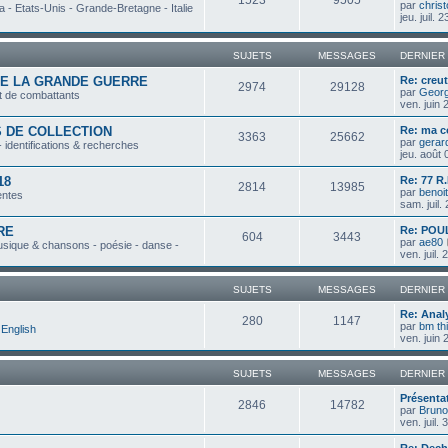
1523
9505
par
chris
 - Etats-Unis - Grande-Bretagne - Italie
jeu. juil.
SUJETS
MESSAGES
DERNIER
DE LA GRANDE GUERRE
Re: creut
2974
29128
par
Georg
t de combattants
ven. juin
 DE COLLECTION
Re: ma c
3363
25662
par
gerar
- identifications & recherches
jeu. août
18
Re: 77 R.
2814
13985
par
benoit
entes
sam. juil.
RE
Re: POU
604
3443
par
ae80
usique & chansons - poésie - danse -
ven. juil.
SUJETS
MESSAGES
DERNIER
Re: Anal
280
1147
par
bm th
English
ven. juin
SUJETS
MESSAGES
DERNIER
Présenta
2846
14782
par
Bruno
ven. juil.