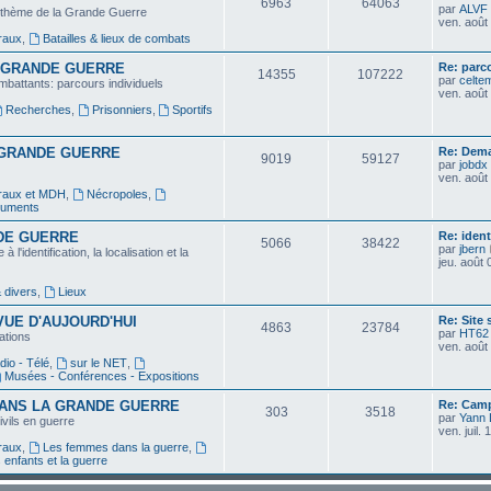
6963
64063
par
ALVF
e thème de la Grande Guerre
ven. août
raux
,
Batailles & lieux de combats
 GRANDE GUERRE
Re: parco
14355
107222
par
celte
mbattants: parcours individuels
ven. août
Recherches
,
Prisonniers
,
Sportifs
 GRANDE GUERRE
Re: Dem
9019
59127
par
jobdx
ven. août
éraux et MDH
,
Nécropoles
,
uments
DE GUERRE
Re: ident
5066
38422
par
jbern
l'identification, la localisation et la
jeu. août
 divers
,
Lieux
UE D'AUJOURD'HUI
Re: Site
4863
23784
par
HT62
ations
ven. août
dio - Télé
,
sur le NET
,
Musées - Conférences - Expositions
ANS LA GRANDE GUERRE
Re: Camp
303
3518
par
Yann
ivils en guerre
ven. juil.
raux
,
Les femmes dans la guerre
,
 enfants et la guerre