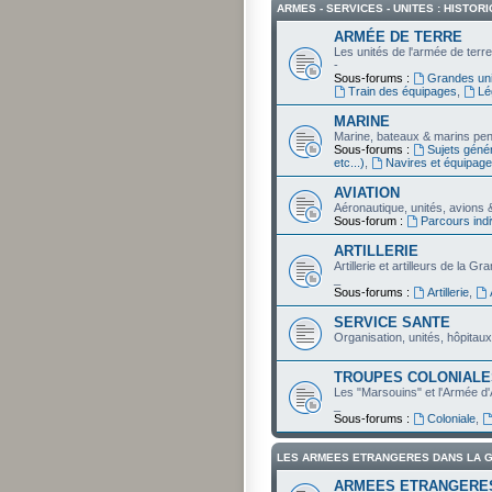
ARMES - SERVICES - UNITES : HISTOR
ARMÉE DE TERRE
Les unités de l'armée de terr
-
Sous-forums :
Grandes uni
Train des équipages
,
Lé
MARINE
Marine, bateaux & marins pe
Sous-forums :
Sujets génér
etc...)
,
Navires et équipag
AVIATION
Aéronautique, unités, avions 
Sous-forum :
Parcours indi
ARTILLERIE
Artillerie et artilleurs de la G
_
Sous-forums :
Artillerie
,
SERVICE SANTE
Organisation, unités, hôpitaux
TROUPES COLONIALE
Les "Marsouins" et l'Armée d
_
Sous-forums :
Coloniale
,
LES ARMEES ETRANGERES DANS LA 
ARMEES ETRANGERE