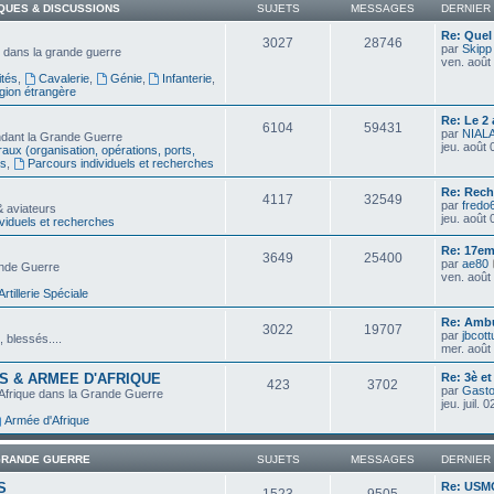
IQUES & DISCUSSIONS
SUJETS
MESSAGES
DERNIER
Re: Quel
3027
28746
par
Skipp
e dans la grande guerre
ven. août
tés
,
Cavalerie
,
Génie
,
Infanterie
,
gion étrangère
Re: Le 2
6104
59431
par
NIAL
ndant la Grande Guerre
jeu. août
aux (organisation, opérations, ports,
es
,
Parcours individuels et recherches
Re: Rec
4117
32549
par
fredo
& aviateurs
jeu. août
viduels et recherches
Re: 17em
3649
25400
par
ae80
rande Guerre
ven. août
Artillerie Spéciale
Re: Ambu
3022
19707
par
jbcott
, blessés....
mer. août
S & ARMEE D'AFRIQUE
Re: 3è e
423
3702
par
Gast
'Afrique dans la Grande Guerre
jeu. juil.
Armée d'Afrique
GRANDE GUERRE
SUJETS
MESSAGES
DERNIER
S
Re: USMC