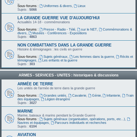
_
Sous-forums :
Uniformes & divers
,
Lieux
Sujets :
5066
LA GRANDE GUERRE VUE D'AUJOURD'HUI
Actualités 14-18 - commémorations
_
Sous-forums :
Presse - Radio - Télé
,
sur le NET
,
Commémorations &
divers
,
Musées - Conférences - Expositions
Sujets :
4863
NON COMBATTANTS DANS LA GRANDE GUERRE
Histoire & témoignages : les civils en guerre
_
Sous-forums :
Sujets généraux
,
Les femmes dans la guerre
,
Récits et
témoignages
,
Les enfants et la guerre
Sujets :
303
ARMES - SERVICES - UNITES : historiques & discussions
ARMÉE DE TERRE
Les unités de l'armée de terre dans la grande guerre
-
Sous-forums :
Grandes unités
,
Cavalerie
,
Génie
,
Infanterie
,
Train
des équipages
,
Légion étrangère
Sujets :
3027
MARINE
Marine, bateaux & marins pendant la Grande Guerre
Sous-forums :
Sujets généraux (organisation, opérations, ports, etc...)
,
Navires et équipages
,
Parcours individuels et recherches
Sujets :
6104
AVIATION