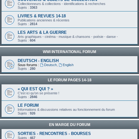
Collectionneurs & collections - identifications & recherches
Sujets :
3363
LIVRES & REVUES 14-18
Publications anciennes & récentes
Sujets :
2814
LES ARTS & LA GUERRE
Arts graphiques - cinéma - musique & chansons - poésie - danse -
Sujets :
604
WWI INTERNATIONAL FORUM
DEUTSCH - ENGLISH
Sous-forums :
Deutsch
,
English
Sujets :
280
LE FORUM PAGES 14-18
« QUI EST QUI ? »
C'est ici qu'on se présente !
Sujets :
2846
LE FORUM
Informations & discussions relatives au fonctionnement du forum
Sujets :
926
EN MARGE DU FORUM
SORTIES - RENCONTRES - BOURSES
Sujets :
467