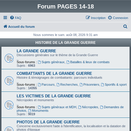
Forum PAGES 14-18
FAQ
Inscription
Connexion
R
Accueil du forum
e
Nous sommes le sam. août 08, 2026 9:31 am
c
HISTOIRE DE LA GRANDE GUERRE
h
LA GRANDE GUERRE
e
Discussions générales sur le thème de la Grande Guerre
_
r
Sous-forums :
Sujets généraux
,
Batailles & lieux de combats
Sujets :
6963
c
COMBATTANTS DE LA GRANDE GUERRE
h
Histoire & témoignages de combattants: parcours individuels
_
e
Sous-forums :
Parcours
,
Recherches
,
Prisonniers
,
Sportifs & sport
Sujets :
14355
r
LES VICTIMES DE LA GRANDE GUERRE
Nécropoles et monuments
_
Sous-forums :
Sujets généraux et MDH
,
Nécropoles
,
Demandes de
photos
,
Monuments
Sujets :
9019
PHOTOS DE LA GRANDE GUERRE
Concerne exclusivement l'aide à l'identification, la localisation et la datation de
photos d'époque