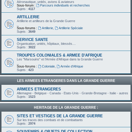
Aéronautique, unités, avions & aviateurs
Sous-forum :
Parcours individuels et recherches
Sujets :
4117
ARTILLERIE
Artillerie et artilleurs de la Grande Guerre
_
Sous-forums :
Artillerie
,
Artillerie Spéciale
Sujets :
3649
SERVICE SANTE
Organisation, unités, hôpitaux, blessés....
Sujets :
3022
TROUPES COLONIALES & ARMEE D'AFRIQUE
Les "Marsouins" et l'Armée d'Afrique dans la Grande Guerre
_
Sous-forums :
Coloniale
,
Armée d'Afrique
Sujets :
423
LES ARMEES ETRANGERES DANS LA GRANDE GUERRE
ARMEES ETRANGERES
Allemagne - Belgique - Canada - Etats-Unis - Grande-Bretagne - Italie - autres
Sujets :
1523
HERITAGE DE LA GRANDE GUERRE :
SITES ET VESTIGES DE LA GRANDE GUERRE
Sur les traces des combats et de combattants
Sujets :
2974
SOUVENIRS & OBJETS DE COLLECTION