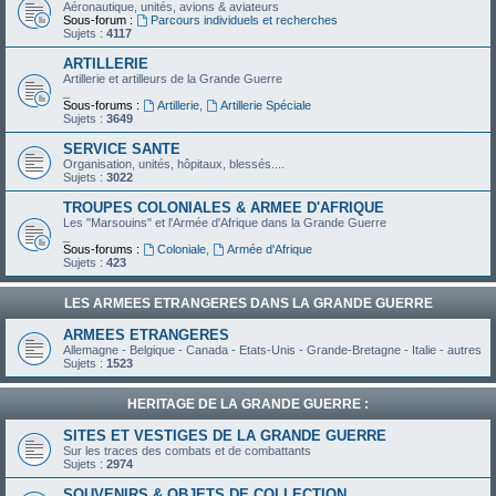
Aéronautique, unités, avions & aviateurs
Sous-forum :
Parcours individuels et recherches
Sujets :
4117
ARTILLERIE
Artillerie et artilleurs de la Grande Guerre
_
Sous-forums :
Artillerie
,
Artillerie Spéciale
Sujets :
3649
SERVICE SANTE
Organisation, unités, hôpitaux, blessés....
Sujets :
3022
TROUPES COLONIALES & ARMEE D'AFRIQUE
Les "Marsouins" et l'Armée d'Afrique dans la Grande Guerre
_
Sous-forums :
Coloniale
,
Armée d'Afrique
Sujets :
423
LES ARMEES ETRANGERES DANS LA GRANDE GUERRE
ARMEES ETRANGERES
Allemagne - Belgique - Canada - Etats-Unis - Grande-Bretagne - Italie - autres
Sujets :
1523
HERITAGE DE LA GRANDE GUERRE :
SITES ET VESTIGES DE LA GRANDE GUERRE
Sur les traces des combats et de combattants
Sujets :
2974
SOUVENIRS & OBJETS DE COLLECTION