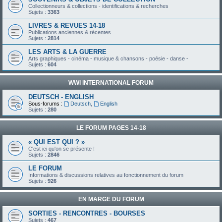
Collectionneurs & collections - identifications & recherches
Sujets :
3363
LIVRES & REVUES 14-18
Publications anciennes & récentes
Sujets :
2814
LES ARTS & LA GUERRE
Arts graphiques - cinéma - musique & chansons - poésie - danse -
Sujets :
604
WWI INTERNATIONAL FORUM
DEUTSCH - ENGLISH
Sous-forums :
Deutsch
,
English
Sujets :
280
LE FORUM PAGES 14-18
« QUI EST QUI ? »
C'est ici qu'on se présente !
Sujets :
2846
LE FORUM
Informations & discussions relatives au fonctionnement du forum
Sujets :
926
EN MARGE DU FORUM
SORTIES - RENCONTRES - BOURSES
Sujets :
467