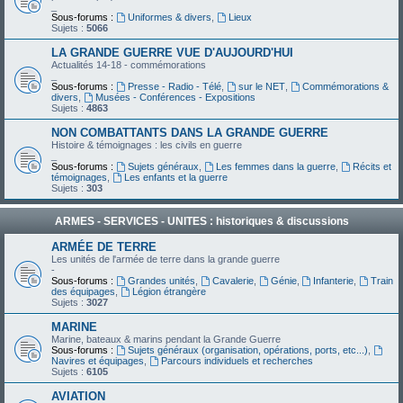
_
Sous-forums :
Uniformes & divers
,
Lieux
Sujets :
5066
LA GRANDE GUERRE VUE D'AUJOURD'HUI
Actualités 14-18 - commémorations
_
Sous-forums :
Presse - Radio - Télé
,
sur le NET
,
Commémorations &
divers
,
Musées - Conférences - Expositions
Sujets :
4863
NON COMBATTANTS DANS LA GRANDE GUERRE
Histoire & témoignages : les civils en guerre
_
Sous-forums :
Sujets généraux
,
Les femmes dans la guerre
,
Récits et
témoignages
,
Les enfants et la guerre
Sujets :
303
ARMES - SERVICES - UNITES : historiques & discussions
ARMÉE DE TERRE
Les unités de l'armée de terre dans la grande guerre
-
Sous-forums :
Grandes unités
,
Cavalerie
,
Génie
,
Infanterie
,
Train
des équipages
,
Légion étrangère
Sujets :
3027
MARINE
Marine, bateaux & marins pendant la Grande Guerre
Sous-forums :
Sujets généraux (organisation, opérations, ports, etc...)
,
Navires et équipages
,
Parcours individuels et recherches
Sujets :
6105
AVIATION