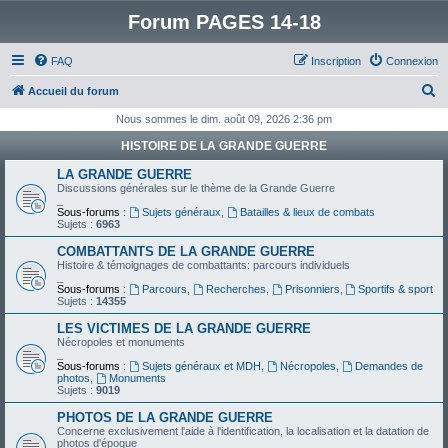
Forum PAGES 14-18
FAQ
Inscription
Connexion
R
Accueil du forum
e
Nous sommes le dim. août 09, 2026 2:36 pm
c
HISTOIRE DE LA GRANDE GUERRE
h
LA GRANDE GUERRE
e
Discussions générales sur le thème de la Grande Guerre
_
r
Sous-forums :
Sujets généraux
,
Batailles & lieux de combats
Sujets :
6963
c
COMBATTANTS DE LA GRANDE GUERRE
h
Histoire & témoignages de combattants: parcours individuels
_
e
Sous-forums :
Parcours
,
Recherches
,
Prisonniers
,
Sportifs & sport
Sujets :
14355
r
LES VICTIMES DE LA GRANDE GUERRE
Nécropoles et monuments
_
Sous-forums :
Sujets généraux et MDH
,
Nécropoles
,
Demandes de
photos
,
Monuments
Sujets :
9019
PHOTOS DE LA GRANDE GUERRE
Concerne exclusivement l'aide à l'identification, la localisation et la datation de
photos d'époque