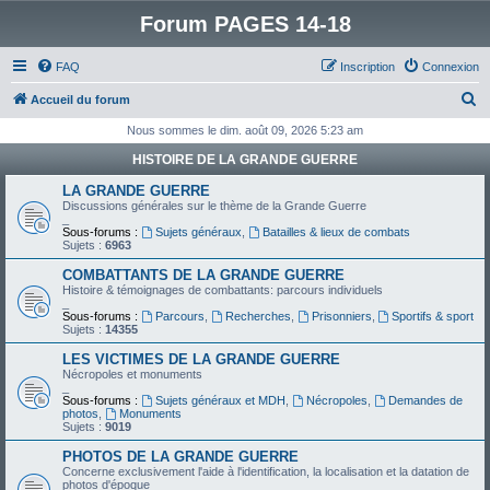
Forum PAGES 14-18
FAQ
Inscription
Connexion
R
Accueil du forum
e
Nous sommes le dim. août 09, 2026 5:23 am
c
HISTOIRE DE LA GRANDE GUERRE
h
LA GRANDE GUERRE
e
Discussions générales sur le thème de la Grande Guerre
_
r
Sous-forums :
Sujets généraux
,
Batailles & lieux de combats
Sujets :
6963
c
COMBATTANTS DE LA GRANDE GUERRE
h
Histoire & témoignages de combattants: parcours individuels
_
e
Sous-forums :
Parcours
,
Recherches
,
Prisonniers
,
Sportifs & sport
Sujets :
14355
r
LES VICTIMES DE LA GRANDE GUERRE
Nécropoles et monuments
_
Sous-forums :
Sujets généraux et MDH
,
Nécropoles
,
Demandes de
photos
,
Monuments
Sujets :
9019
PHOTOS DE LA GRANDE GUERRE
Concerne exclusivement l'aide à l'identification, la localisation et la datation de
photos d'époque