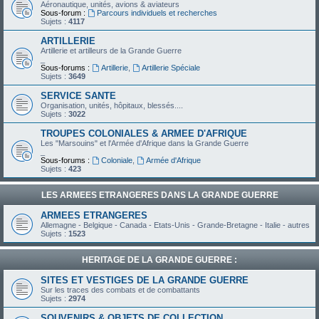
Aéronautique, unités, avions & aviateurs
Sous-forum :
Parcours individuels et recherches
Sujets :
4117
ARTILLERIE
Artillerie et artilleurs de la Grande Guerre
_
Sous-forums :
Artillerie
,
Artillerie Spéciale
Sujets :
3649
SERVICE SANTE
Organisation, unités, hôpitaux, blessés....
Sujets :
3022
TROUPES COLONIALES & ARMEE D'AFRIQUE
Les "Marsouins" et l'Armée d'Afrique dans la Grande Guerre
_
Sous-forums :
Coloniale
,
Armée d'Afrique
Sujets :
423
LES ARMEES ETRANGERES DANS LA GRANDE GUERRE
ARMEES ETRANGERES
Allemagne - Belgique - Canada - Etats-Unis - Grande-Bretagne - Italie - autres
Sujets :
1523
HERITAGE DE LA GRANDE GUERRE :
SITES ET VESTIGES DE LA GRANDE GUERRE
Sur les traces des combats et de combattants
Sujets :
2974
SOUVENIRS & OBJETS DE COLLECTION