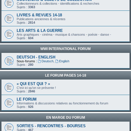
Collectionneurs & collections - identifications & recherches
Sujets :
3363
LIVRES & REVUES 14-18
Publications anciennes & récentes
Sujets :
2814
LES ARTS & LA GUERRE
Arts graphiques - cinéma - musique & chansons - poésie - danse -
Sujets :
604
WWI INTERNATIONAL FORUM
DEUTSCH - ENGLISH
Sous-forums :
Deutsch
,
English
Sujets :
280
LE FORUM PAGES 14-18
« QUI EST QUI ? »
C'est ici qu'on se présente !
Sujets :
2846
LE FORUM
Informations & discussions relatives au fonctionnement du forum
Sujets :
926
EN MARGE DU FORUM
SORTIES - RENCONTRES - BOURSES
Sujets :
467