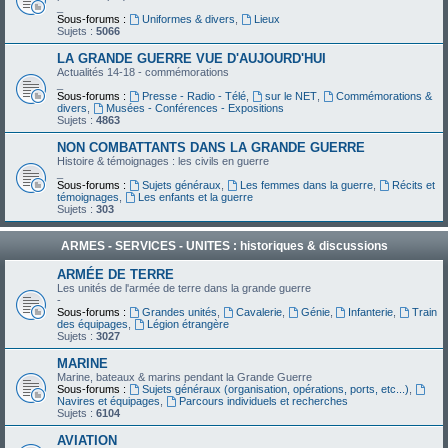
_
Sous-forums :
Uniformes & divers
,
Lieux
Sujets :
5066
LA GRANDE GUERRE VUE D'AUJOURD'HUI
Actualités 14-18 - commémorations
_
Sous-forums :
Presse - Radio - Télé
,
sur le NET
,
Commémorations &
divers
,
Musées - Conférences - Expositions
Sujets :
4863
NON COMBATTANTS DANS LA GRANDE GUERRE
Histoire & témoignages : les civils en guerre
_
Sous-forums :
Sujets généraux
,
Les femmes dans la guerre
,
Récits et
témoignages
,
Les enfants et la guerre
Sujets :
303
ARMES - SERVICES - UNITES : historiques & discussions
ARMÉE DE TERRE
Les unités de l'armée de terre dans la grande guerre
-
Sous-forums :
Grandes unités
,
Cavalerie
,
Génie
,
Infanterie
,
Train
des équipages
,
Légion étrangère
Sujets :
3027
MARINE
Marine, bateaux & marins pendant la Grande Guerre
Sous-forums :
Sujets généraux (organisation, opérations, ports, etc...)
,
Navires et équipages
,
Parcours individuels et recherches
Sujets :
6104
AVIATION