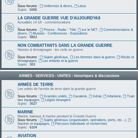
_
Sous-forums :
Uniformes & divers
,
Lieux
Sujets :
5066
LA GRANDE GUERRE VUE D'AUJOURD'HUI
Actualités 14-18 - commémorations
_
Sous-forums :
Presse - Radio - Télé
,
sur le NET
,
Commémorations &
divers
,
Musées - Conférences - Expositions
Sujets :
4863
NON COMBATTANTS DANS LA GRANDE GUERRE
Histoire & témoignages : les civils en guerre
_
Sous-forums :
Sujets généraux
,
Les femmes dans la guerre
,
Récits et
témoignages
,
Les enfants et la guerre
Sujets :
303
ARMES - SERVICES - UNITES : historiques & discussions
ARMÉE DE TERRE
Les unités de l'armée de terre dans la grande guerre
-
Sous-forums :
Grandes unités
,
Cavalerie
,
Génie
,
Infanterie
,
Train
des équipages
,
Légion étrangère
Sujets :
3027
MARINE
Marine, bateaux & marins pendant la Grande Guerre
Sous-forums :
Sujets généraux (organisation, opérations, ports, etc...)
,
Navires et équipages
,
Parcours individuels et recherches
Sujets :
6104
AVIATION