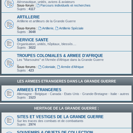
Aéronautique, unités, avions & aviateurs
Sous-forum :
Parcours individuels et recherches
Sujets :
4117
ARTILLERIE
Artillerie et artilleurs de la Grande Guerre
_
Sous-forums :
Artillerie
,
Artillerie Spéciale
Sujets :
3648
SERVICE SANTE
Organisation, unités, hôpitaux, blessés....
Sujets :
3022
TROUPES COLONIALES & ARMEE D'AFRIQUE
Les "Marsouins" et l'Armée d'Afrique dans la Grande Guerre
_
Sous-forums :
Coloniale
,
Armée d'Afrique
Sujets :
423
LES ARMEES ETRANGERES DANS LA GRANDE GUERRE
ARMEES ETRANGERES
Allemagne - Belgique - Canada - Etats-Unis - Grande-Bretagne - Italie - autres
Sujets :
1523
HERITAGE DE LA GRANDE GUERRE :
SITES ET VESTIGES DE LA GRANDE GUERRE
Sur les traces des combats et de combattants
Sujets :
2974
SOUVENIRS & OBJETS DE COLLECTION