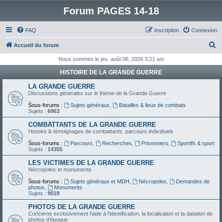
Forum PAGES 14-18
FAQ
Inscription
Connexion
R
Accueil du forum
e
Nous sommes le jeu. août 06, 2026 3:21 am
c
HISTOIRE DE LA GRANDE GUERRE
h
LA GRANDE GUERRE
e
Discussions générales sur le thème de la Grande Guerre
_
r
Sous-forums :
Sujets généraux
,
Batailles & lieux de combats
Sujets :
6963
c
COMBATTANTS DE LA GRANDE GUERRE
h
Histoire & témoignages de combattants: parcours individuels
_
e
Sous-forums :
Parcours
,
Recherches
,
Prisonniers
,
Sportifs & sport
Sujets :
14355
r
LES VICTIMES DE LA GRANDE GUERRE
Nécropoles et monuments
_
Sous-forums :
Sujets généraux et MDH
,
Nécropoles
,
Demandes de
photos
,
Monuments
Sujets :
9019
PHOTOS DE LA GRANDE GUERRE
Concerne exclusivement l'aide à l'identification, la localisation et la datation de
photos d'époque