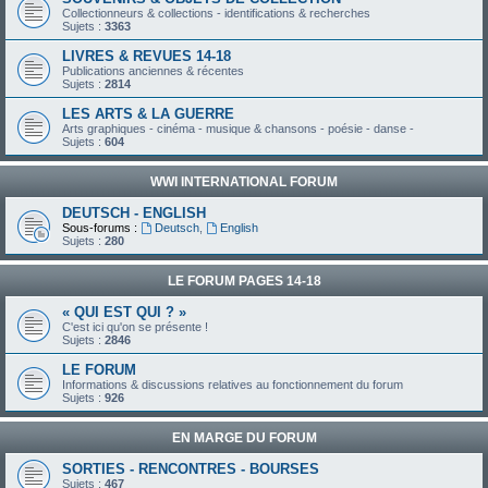
Collectionneurs & collections - identifications & recherches
Sujets :
3363
LIVRES & REVUES 14-18
Publications anciennes & récentes
Sujets :
2814
LES ARTS & LA GUERRE
Arts graphiques - cinéma - musique & chansons - poésie - danse -
Sujets :
604
WWI INTERNATIONAL FORUM
DEUTSCH - ENGLISH
Sous-forums :
Deutsch
,
English
Sujets :
280
LE FORUM PAGES 14-18
« QUI EST QUI ? »
C'est ici qu'on se présente !
Sujets :
2846
LE FORUM
Informations & discussions relatives au fonctionnement du forum
Sujets :
926
EN MARGE DU FORUM
SORTIES - RENCONTRES - BOURSES
Sujets :
467