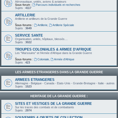
Aéronautique, unités, avions & aviateurs
Sous-forum :
Parcours individuels et recherches
Sujets :
4117
ARTILLERIE
Artillerie et artilleurs de la Grande Guerre
_
Sous-forums :
Artillerie
,
Artillerie Spéciale
Sujets :
3649
SERVICE SANTE
Organisation, unités, hôpitaux, blessés....
Sujets :
3022
TROUPES COLONIALES & ARMEE D'AFRIQUE
Les "Marsouins" et l'Armée d'Afrique dans la Grande Guerre
_
Sous-forums :
Coloniale
,
Armée d'Afrique
Sujets :
423
LES ARMEES ETRANGERES DANS LA GRANDE GUERRE
ARMEES ETRANGERES
Allemagne - Belgique - Canada - Etats-Unis - Grande-Bretagne - Italie - autres
Sujets :
1523
HERITAGE DE LA GRANDE GUERRE :
SITES ET VESTIGES DE LA GRANDE GUERRE
Sur les traces des combats et de combattants
Sujets :
2974
SOUVENIRS & OBJETS DE COLLECTION