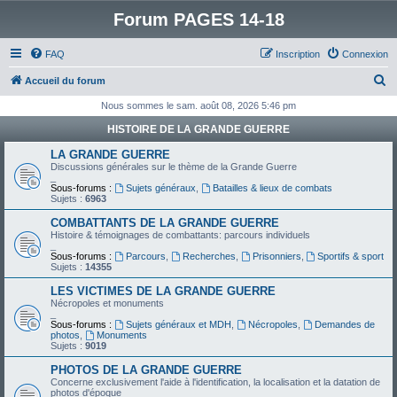
Forum PAGES 14-18
FAQ
Inscription
Connexion
R
Accueil du forum
e
Nous sommes le sam. août 08, 2026 5:46 pm
c
HISTOIRE DE LA GRANDE GUERRE
h
LA GRANDE GUERRE
e
Discussions générales sur le thème de la Grande Guerre
_
r
Sous-forums :
Sujets généraux
,
Batailles & lieux de combats
Sujets :
6963
c
COMBATTANTS DE LA GRANDE GUERRE
h
Histoire & témoignages de combattants: parcours individuels
_
e
Sous-forums :
Parcours
,
Recherches
,
Prisonniers
,
Sportifs & sport
Sujets :
14355
r
LES VICTIMES DE LA GRANDE GUERRE
Nécropoles et monuments
_
Sous-forums :
Sujets généraux et MDH
,
Nécropoles
,
Demandes de
photos
,
Monuments
Sujets :
9019
PHOTOS DE LA GRANDE GUERRE
Concerne exclusivement l'aide à l'identification, la localisation et la datation de
photos d'époque