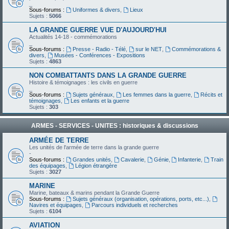
_
Sous-forums :
Uniformes & divers
,
Lieux
Sujets :
5066
LA GRANDE GUERRE VUE D'AUJOURD'HUI
Actualités 14-18 - commémorations
_
Sous-forums :
Presse - Radio - Télé
,
sur le NET
,
Commémorations &
divers
,
Musées - Conférences - Expositions
Sujets :
4863
NON COMBATTANTS DANS LA GRANDE GUERRE
Histoire & témoignages : les civils en guerre
_
Sous-forums :
Sujets généraux
,
Les femmes dans la guerre
,
Récits et
témoignages
,
Les enfants et la guerre
Sujets :
303
ARMES - SERVICES - UNITES : historiques & discussions
ARMÉE DE TERRE
Les unités de l'armée de terre dans la grande guerre
-
Sous-forums :
Grandes unités
,
Cavalerie
,
Génie
,
Infanterie
,
Train
des équipages
,
Légion étrangère
Sujets :
3027
MARINE
Marine, bateaux & marins pendant la Grande Guerre
Sous-forums :
Sujets généraux (organisation, opérations, ports, etc...)
,
Navires et équipages
,
Parcours individuels et recherches
Sujets :
6104
AVIATION