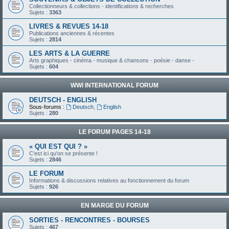
Collectionneurs & collections - identifications & recherches
Sujets :
3363
LIVRES & REVUES 14-18
Publications anciennes & récentes
Sujets :
2814
LES ARTS & LA GUERRE
Arts graphiques - cinéma - musique & chansons - poésie - danse -
Sujets :
604
WWI INTERNATIONAL FORUM
DEUTSCH - ENGLISH
Sous-forums :
Deutsch
,
English
Sujets :
280
LE FORUM PAGES 14-18
« QUI EST QUI ? »
C'est ici qu'on se présente !
Sujets :
2846
LE FORUM
Informations & discussions relatives au fonctionnement du forum
Sujets :
926
EN MARGE DU FORUM
SORTIES - RENCONTRES - BOURSES
Sujets :
467