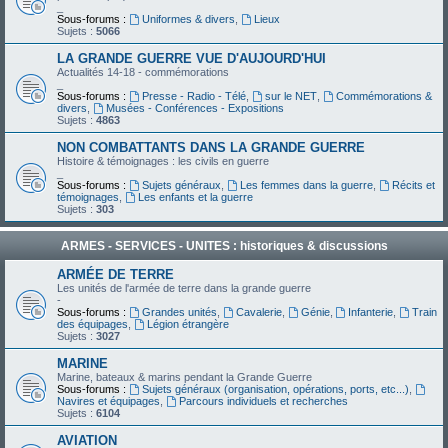
_
Sous-forums :
Uniformes & divers
,
Lieux
Sujets :
5066
LA GRANDE GUERRE VUE D'AUJOURD'HUI
Actualités 14-18 - commémorations
_
Sous-forums :
Presse - Radio - Télé
,
sur le NET
,
Commémorations &
divers
,
Musées - Conférences - Expositions
Sujets :
4863
NON COMBATTANTS DANS LA GRANDE GUERRE
Histoire & témoignages : les civils en guerre
_
Sous-forums :
Sujets généraux
,
Les femmes dans la guerre
,
Récits et
témoignages
,
Les enfants et la guerre
Sujets :
303
ARMES - SERVICES - UNITES : historiques & discussions
ARMÉE DE TERRE
Les unités de l'armée de terre dans la grande guerre
-
Sous-forums :
Grandes unités
,
Cavalerie
,
Génie
,
Infanterie
,
Train
des équipages
,
Légion étrangère
Sujets :
3027
MARINE
Marine, bateaux & marins pendant la Grande Guerre
Sous-forums :
Sujets généraux (organisation, opérations, ports, etc...)
,
Navires et équipages
,
Parcours individuels et recherches
Sujets :
6104
AVIATION