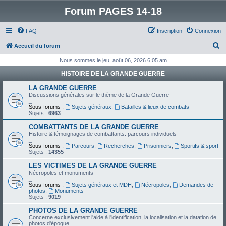
Forum PAGES 14-18
FAQ
Inscription
Connexion
R
Accueil du forum
e
Nous sommes le jeu. août 06, 2026 6:05 am
c
HISTOIRE DE LA GRANDE GUERRE
h
LA GRANDE GUERRE
e
Discussions générales sur le thème de la Grande Guerre
_
r
Sous-forums :
Sujets généraux
,
Batailles & lieux de combats
Sujets :
6963
c
COMBATTANTS DE LA GRANDE GUERRE
h
Histoire & témoignages de combattants: parcours individuels
_
e
Sous-forums :
Parcours
,
Recherches
,
Prisonniers
,
Sportifs & sport
Sujets :
14355
r
LES VICTIMES DE LA GRANDE GUERRE
Nécropoles et monuments
_
Sous-forums :
Sujets généraux et MDH
,
Nécropoles
,
Demandes de
photos
,
Monuments
Sujets :
9019
PHOTOS DE LA GRANDE GUERRE
Concerne exclusivement l'aide à l'identification, la localisation et la datation de
photos d'époque