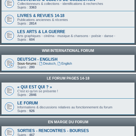
Collectionneurs & collections - identifications & recherches
Sujets :
3363
LIVRES & REVUES 14-18
Publications anciennes & récentes
Sujets :
2814
LES ARTS & LA GUERRE
Arts graphiques - cinéma - musique & chansons - poésie - danse -
Sujets :
604
WWI INTERNATIONAL FORUM
DEUTSCH - ENGLISH
Sous-forums :
Deutsch
,
English
Sujets :
280
LE FORUM PAGES 14-18
« QUI EST QUI ? »
C'est ici qu'on se présente !
Sujets :
2846
LE FORUM
Informations & discussions relatives au fonctionnement du forum
Sujets :
926
EN MARGE DU FORUM
SORTIES - RENCONTRES - BOURSES
Sujets :
467