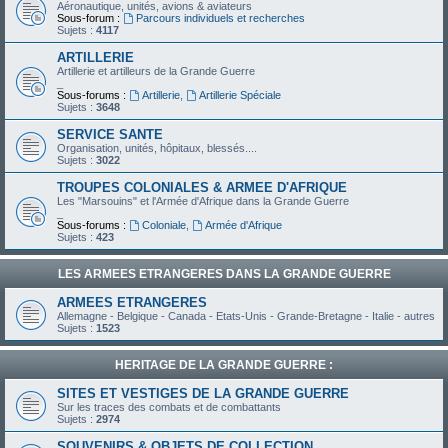
Aéronautique, unités, avions & aviateurs
Sous-forum :
Parcours individuels et recherches
Sujets :
4117
ARTILLERIE
Artillerie et artilleurs de la Grande Guerre
_
Sous-forums :
Artillerie
,
Artillerie Spéciale
Sujets :
3648
SERVICE SANTE
Organisation, unités, hôpitaux, blessés....
Sujets :
3022
TROUPES COLONIALES & ARMEE D'AFRIQUE
Les "Marsouins" et l'Armée d'Afrique dans la Grande Guerre
_
Sous-forums :
Coloniale
,
Armée d'Afrique
Sujets :
423
LES ARMEES ETRANGERES DANS LA GRANDE GUERRE
ARMEES ETRANGERES
Allemagne - Belgique - Canada - Etats-Unis - Grande-Bretagne - Italie - autres
Sujets :
1523
HERITAGE DE LA GRANDE GUERRE :
SITES ET VESTIGES DE LA GRANDE GUERRE
Sur les traces des combats et de combattants
Sujets :
2974
SOUVENIRS & OBJETS DE COLLECTION