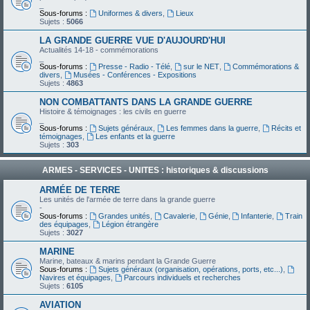
_
Sous-forums :
Uniformes & divers
,
Lieux
Sujets :
5066
LA GRANDE GUERRE VUE D'AUJOURD'HUI
Actualités 14-18 - commémorations
_
Sous-forums :
Presse - Radio - Télé
,
sur le NET
,
Commémorations &
divers
,
Musées - Conférences - Expositions
Sujets :
4863
NON COMBATTANTS DANS LA GRANDE GUERRE
Histoire & témoignages : les civils en guerre
_
Sous-forums :
Sujets généraux
,
Les femmes dans la guerre
,
Récits et
témoignages
,
Les enfants et la guerre
Sujets :
303
ARMES - SERVICES - UNITES : historiques & discussions
ARMÉE DE TERRE
Les unités de l'armée de terre dans la grande guerre
-
Sous-forums :
Grandes unités
,
Cavalerie
,
Génie
,
Infanterie
,
Train
des équipages
,
Légion étrangère
Sujets :
3027
MARINE
Marine, bateaux & marins pendant la Grande Guerre
Sous-forums :
Sujets généraux (organisation, opérations, ports, etc...)
,
Navires et équipages
,
Parcours individuels et recherches
Sujets :
6105
AVIATION