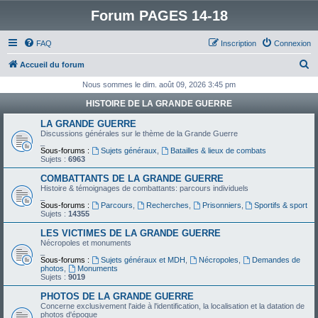
Forum PAGES 14-18
FAQ
Inscription
Connexion
R
Accueil du forum
e
Nous sommes le dim. août 09, 2026 3:45 pm
c
HISTOIRE DE LA GRANDE GUERRE
h
LA GRANDE GUERRE
e
Discussions générales sur le thème de la Grande Guerre
_
r
Sous-forums :
Sujets généraux
,
Batailles & lieux de combats
Sujets :
6963
c
COMBATTANTS DE LA GRANDE GUERRE
h
Histoire & témoignages de combattants: parcours individuels
_
e
Sous-forums :
Parcours
,
Recherches
,
Prisonniers
,
Sportifs & sport
Sujets :
14355
r
LES VICTIMES DE LA GRANDE GUERRE
Nécropoles et monuments
_
Sous-forums :
Sujets généraux et MDH
,
Nécropoles
,
Demandes de
photos
,
Monuments
Sujets :
9019
PHOTOS DE LA GRANDE GUERRE
Concerne exclusivement l'aide à l'identification, la localisation et la datation de
photos d'époque