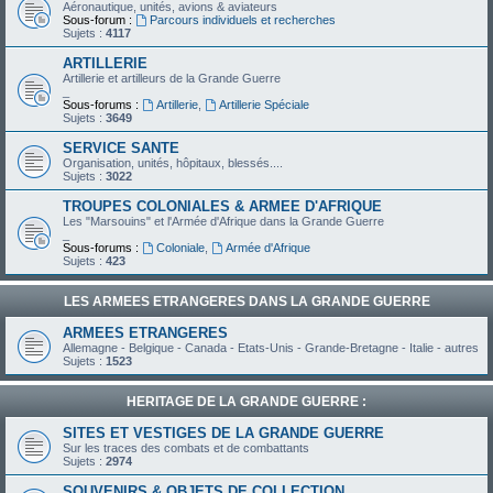
Aéronautique, unités, avions & aviateurs
Sous-forum :
Parcours individuels et recherches
Sujets :
4117
ARTILLERIE
Artillerie et artilleurs de la Grande Guerre
_
Sous-forums :
Artillerie
,
Artillerie Spéciale
Sujets :
3649
SERVICE SANTE
Organisation, unités, hôpitaux, blessés....
Sujets :
3022
TROUPES COLONIALES & ARMEE D'AFRIQUE
Les "Marsouins" et l'Armée d'Afrique dans la Grande Guerre
_
Sous-forums :
Coloniale
,
Armée d'Afrique
Sujets :
423
LES ARMEES ETRANGERES DANS LA GRANDE GUERRE
ARMEES ETRANGERES
Allemagne - Belgique - Canada - Etats-Unis - Grande-Bretagne - Italie - autres
Sujets :
1523
HERITAGE DE LA GRANDE GUERRE :
SITES ET VESTIGES DE LA GRANDE GUERRE
Sur les traces des combats et de combattants
Sujets :
2974
SOUVENIRS & OBJETS DE COLLECTION