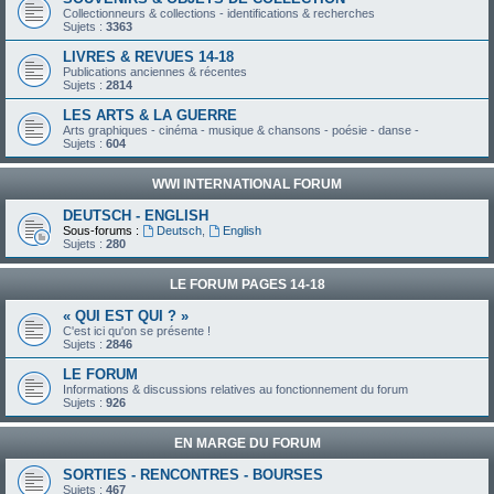
Collectionneurs & collections - identifications & recherches
Sujets :
3363
LIVRES & REVUES 14-18
Publications anciennes & récentes
Sujets :
2814
LES ARTS & LA GUERRE
Arts graphiques - cinéma - musique & chansons - poésie - danse -
Sujets :
604
WWI INTERNATIONAL FORUM
DEUTSCH - ENGLISH
Sous-forums :
Deutsch
,
English
Sujets :
280
LE FORUM PAGES 14-18
« QUI EST QUI ? »
C'est ici qu'on se présente !
Sujets :
2846
LE FORUM
Informations & discussions relatives au fonctionnement du forum
Sujets :
926
EN MARGE DU FORUM
SORTIES - RENCONTRES - BOURSES
Sujets :
467