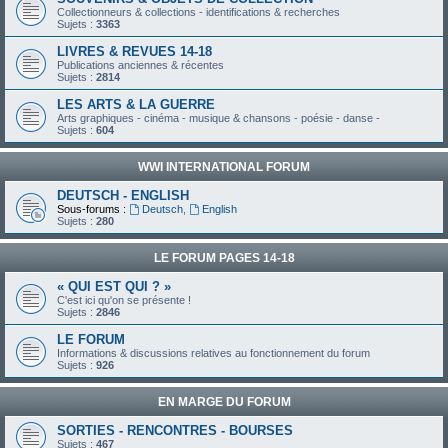
Collectionneurs & collections - identifications & recherches
Sujets :
3363
LIVRES & REVUES 14-18
Publications anciennes & récentes
Sujets :
2814
LES ARTS & LA GUERRE
Arts graphiques - cinéma - musique & chansons - poésie - danse -
Sujets :
604
WWI INTERNATIONAL FORUM
DEUTSCH - ENGLISH
Sous-forums :
Deutsch
,
English
Sujets :
280
LE FORUM PAGES 14-18
« QUI EST QUI ? »
C'est ici qu'on se présente !
Sujets :
2846
LE FORUM
Informations & discussions relatives au fonctionnement du forum
Sujets :
926
EN MARGE DU FORUM
SORTIES - RENCONTRES - BOURSES
Sujets :
467