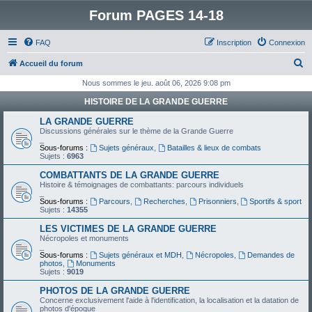
Forum PAGES 14-18
FAQ
Inscription
Connexion
R
Accueil du forum
e
Nous sommes le jeu. août 06, 2026 9:08 pm
c
HISTOIRE DE LA GRANDE GUERRE
h
LA GRANDE GUERRE
e
Discussions générales sur le thème de la Grande Guerre
_
r
Sous-forums :
Sujets généraux
,
Batailles & lieux de combats
Sujets :
6963
c
COMBATTANTS DE LA GRANDE GUERRE
h
Histoire & témoignages de combattants: parcours individuels
_
e
Sous-forums :
Parcours
,
Recherches
,
Prisonniers
,
Sportifs & sport
Sujets :
14355
r
LES VICTIMES DE LA GRANDE GUERRE
Nécropoles et monuments
_
Sous-forums :
Sujets généraux et MDH
,
Nécropoles
,
Demandes de
photos
,
Monuments
Sujets :
9019
PHOTOS DE LA GRANDE GUERRE
Concerne exclusivement l'aide à l'identification, la localisation et la datation de
photos d'époque