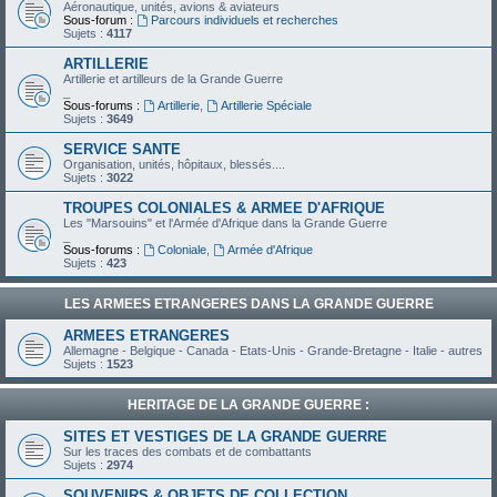
Aéronautique, unités, avions & aviateurs
Sous-forum :
Parcours individuels et recherches
Sujets :
4117
ARTILLERIE
Artillerie et artilleurs de la Grande Guerre
_
Sous-forums :
Artillerie
,
Artillerie Spéciale
Sujets :
3649
SERVICE SANTE
Organisation, unités, hôpitaux, blessés....
Sujets :
3022
TROUPES COLONIALES & ARMEE D'AFRIQUE
Les "Marsouins" et l'Armée d'Afrique dans la Grande Guerre
_
Sous-forums :
Coloniale
,
Armée d'Afrique
Sujets :
423
LES ARMEES ETRANGERES DANS LA GRANDE GUERRE
ARMEES ETRANGERES
Allemagne - Belgique - Canada - Etats-Unis - Grande-Bretagne - Italie - autres
Sujets :
1523
HERITAGE DE LA GRANDE GUERRE :
SITES ET VESTIGES DE LA GRANDE GUERRE
Sur les traces des combats et de combattants
Sujets :
2974
SOUVENIRS & OBJETS DE COLLECTION