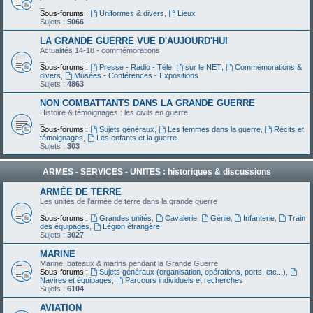
_
Sous-forums :
Uniformes & divers
,
Lieux
Sujets :
5066
LA GRANDE GUERRE VUE D'AUJOURD'HUI
Actualités 14-18 - commémorations
_
Sous-forums :
Presse - Radio - Télé
,
sur le NET
,
Commémorations &
divers
,
Musées - Conférences - Expositions
Sujets :
4863
NON COMBATTANTS DANS LA GRANDE GUERRE
Histoire & témoignages : les civils en guerre
_
Sous-forums :
Sujets généraux
,
Les femmes dans la guerre
,
Récits et
témoignages
,
Les enfants et la guerre
Sujets :
303
ARMES - SERVICES - UNITES : historiques & discussions
ARMÉE DE TERRE
Les unités de l'armée de terre dans la grande guerre
-
Sous-forums :
Grandes unités
,
Cavalerie
,
Génie
,
Infanterie
,
Train
des équipages
,
Légion étrangère
Sujets :
3027
MARINE
Marine, bateaux & marins pendant la Grande Guerre
Sous-forums :
Sujets généraux (organisation, opérations, ports, etc...)
,
Navires et équipages
,
Parcours individuels et recherches
Sujets :
6104
AVIATION