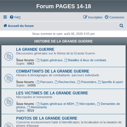
Forum PAGES 14-18
FAQ
Inscription
Connexion
R
Accueil du forum
e
Nous sommes le sam. août 08, 2026 4:53 pm
c
HISTOIRE DE LA GRANDE GUERRE
h
LA GRANDE GUERRE
e
Discussions générales sur le thème de la Grande Guerre
_
r
Sous-forums :
Sujets généraux
,
Batailles & lieux de combats
Sujets :
6963
c
COMBATTANTS DE LA GRANDE GUERRE
h
Histoire & témoignages de combattants: parcours individuels
_
e
Sous-forums :
Parcours
,
Recherches
,
Prisonniers
,
Sportifs & sport
Sujets :
14355
r
LES VICTIMES DE LA GRANDE GUERRE
Nécropoles et monuments
_
Sous-forums :
Sujets généraux et MDH
,
Nécropoles
,
Demandes de
photos
,
Monuments
Sujets :
9019
PHOTOS DE LA GRANDE GUERRE
Concerne exclusivement l'aide à l'identification, la localisation et la datation de
photos d'époque