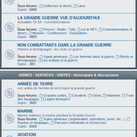
_
Sous-forums :
Uniformes & divers
,
Lieux
Sujets :
5066
LA GRANDE GUERRE VUE D'AUJOURD'HUI
Actualités 14-18 - commémorations
_
Sous-forums :
Presse - Radio - Télé
,
sur le NET
,
Commémorations &
divers
,
Musées - Conférences - Expositions
Sujets :
4863
NON COMBATTANTS DANS LA GRANDE GUERRE
Histoire & témoignages : les civils en guerre
_
Sous-forums :
Sujets généraux
,
Les femmes dans la guerre
,
Récits et
témoignages
,
Les enfants et la guerre
Sujets :
303
ARMES - SERVICES - UNITES : historiques & discussions
ARMÉE DE TERRE
Les unités de l'armée de terre dans la grande guerre
-
Sous-forums :
Grandes unités
,
Cavalerie
,
Génie
,
Infanterie
,
Train
des équipages
,
Légion étrangère
Sujets :
3027
MARINE
Marine, bateaux & marins pendant la Grande Guerre
Sous-forums :
Sujets généraux (organisation, opérations, ports, etc...)
,
Navires et équipages
,
Parcours individuels et recherches
Sujets :
6104
AVIATION