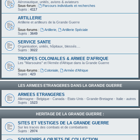
Aéronautique, unités, avions & aviateurs
Sous-forum :
Parcours individuels et recherches
Sujets :
4117
ARTILLERIE
Artillerie et artilleurs de la Grande Guerre
_
Sous-forums :
Artillerie
,
Artillerie Spéciale
Sujets :
3649
SERVICE SANTE
Organisation, unités, hôpitaux, blessés....
Sujets :
3022
TROUPES COLONIALES & ARMEE D'AFRIQUE
Les "Marsouins" et l'Armée d'Afrique dans la Grande Guerre
_
Sous-forums :
Coloniale
,
Armée d'Afrique
Sujets :
423
LES ARMEES ETRANGERES DANS LA GRANDE GUERRE
ARMEES ETRANGERES
Allemagne - Belgique - Canada - Etats-Unis - Grande-Bretagne - Italie - autres
Sujets :
1523
HERITAGE DE LA GRANDE GUERRE :
SITES ET VESTIGES DE LA GRANDE GUERRE
Sur les traces des combats et de combattants
Sujets :
2974
SOUVENIRS & OBJETS DE COLLECTION