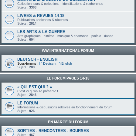
Collectionneurs & collections - identifications & recherches
Sujets :
3363
LIVRES & REVUES 14-18
Publications anciennes & récentes
Sujets :
2814
LES ARTS & LA GUERRE
Arts graphiques - cinéma - musique & chansons - poésie - danse -
Sujets :
604
WWI INTERNATIONAL FORUM
DEUTSCH - ENGLISH
Sous-forums :
Deutsch
,
English
Sujets :
280
LE FORUM PAGES 14-18
« QUI EST QUI ? »
C'est ici qu'on se présente !
Sujets :
2846
LE FORUM
Informations & discussions relatives au fonctionnement du forum
Sujets :
926
EN MARGE DU FORUM
SORTIES - RENCONTRES - BOURSES
Sujets :
467