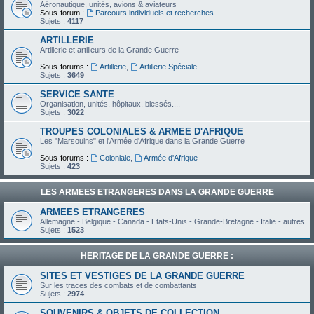
Aéronautique, unités, avions & aviateurs
Sous-forum :
Parcours individuels et recherches
Sujets :
4117
ARTILLERIE
Artillerie et artilleurs de la Grande Guerre
_
Sous-forums :
Artillerie
,
Artillerie Spéciale
Sujets :
3649
SERVICE SANTE
Organisation, unités, hôpitaux, blessés....
Sujets :
3022
TROUPES COLONIALES & ARMEE D'AFRIQUE
Les "Marsouins" et l'Armée d'Afrique dans la Grande Guerre
_
Sous-forums :
Coloniale
,
Armée d'Afrique
Sujets :
423
LES ARMEES ETRANGERES DANS LA GRANDE GUERRE
ARMEES ETRANGERES
Allemagne - Belgique - Canada - Etats-Unis - Grande-Bretagne - Italie - autres
Sujets :
1523
HERITAGE DE LA GRANDE GUERRE :
SITES ET VESTIGES DE LA GRANDE GUERRE
Sur les traces des combats et de combattants
Sujets :
2974
SOUVENIRS & OBJETS DE COLLECTION