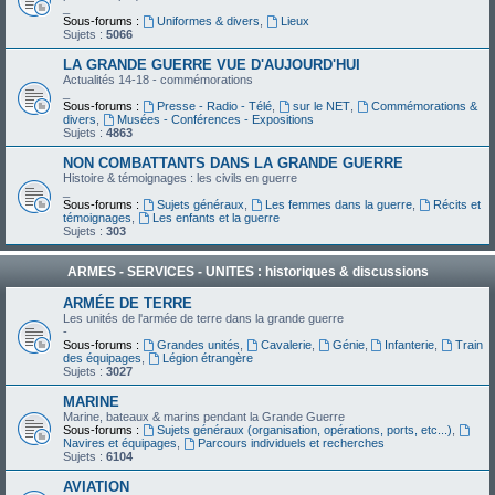
_
Sous-forums :
Uniformes & divers
,
Lieux
Sujets :
5066
LA GRANDE GUERRE VUE D'AUJOURD'HUI
Actualités 14-18 - commémorations
_
Sous-forums :
Presse - Radio - Télé
,
sur le NET
,
Commémorations &
divers
,
Musées - Conférences - Expositions
Sujets :
4863
NON COMBATTANTS DANS LA GRANDE GUERRE
Histoire & témoignages : les civils en guerre
_
Sous-forums :
Sujets généraux
,
Les femmes dans la guerre
,
Récits et
témoignages
,
Les enfants et la guerre
Sujets :
303
ARMES - SERVICES - UNITES : historiques & discussions
ARMÉE DE TERRE
Les unités de l'armée de terre dans la grande guerre
-
Sous-forums :
Grandes unités
,
Cavalerie
,
Génie
,
Infanterie
,
Train
des équipages
,
Légion étrangère
Sujets :
3027
MARINE
Marine, bateaux & marins pendant la Grande Guerre
Sous-forums :
Sujets généraux (organisation, opérations, ports, etc...)
,
Navires et équipages
,
Parcours individuels et recherches
Sujets :
6104
AVIATION