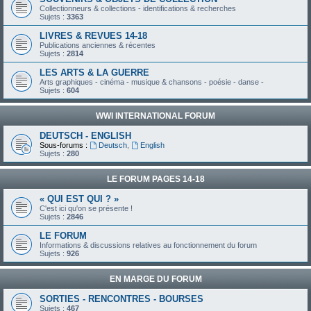
Collectionneurs & collections - identifications & recherches
Sujets :
3363
LIVRES & REVUES 14-18
Publications anciennes & récentes
Sujets :
2814
LES ARTS & LA GUERRE
Arts graphiques - cinéma - musique & chansons - poésie - danse -
Sujets :
604
WWI INTERNATIONAL FORUM
DEUTSCH - ENGLISH
Sous-forums :
Deutsch
,
English
Sujets :
280
LE FORUM PAGES 14-18
« QUI EST QUI ? »
C'est ici qu'on se présente !
Sujets :
2846
LE FORUM
Informations & discussions relatives au fonctionnement du forum
Sujets :
926
EN MARGE DU FORUM
SORTIES - RENCONTRES - BOURSES
Sujets :
467