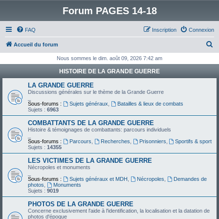
Forum PAGES 14-18
FAQ
Inscription
Connexion
R
Accueil du forum
e
Nous sommes le dim. août 09, 2026 7:42 am
c
HISTOIRE DE LA GRANDE GUERRE
h
LA GRANDE GUERRE
e
Discussions générales sur le thème de la Grande Guerre
_
r
Sous-forums :
Sujets généraux
,
Batailles & lieux de combats
Sujets :
6963
c
COMBATTANTS DE LA GRANDE GUERRE
h
Histoire & témoignages de combattants: parcours individuels
_
e
Sous-forums :
Parcours
,
Recherches
,
Prisonniers
,
Sportifs & sport
Sujets :
14355
r
LES VICTIMES DE LA GRANDE GUERRE
Nécropoles et monuments
_
Sous-forums :
Sujets généraux et MDH
,
Nécropoles
,
Demandes de
photos
,
Monuments
Sujets :
9019
PHOTOS DE LA GRANDE GUERRE
Concerne exclusivement l'aide à l'identification, la localisation et la datation de
photos d'époque