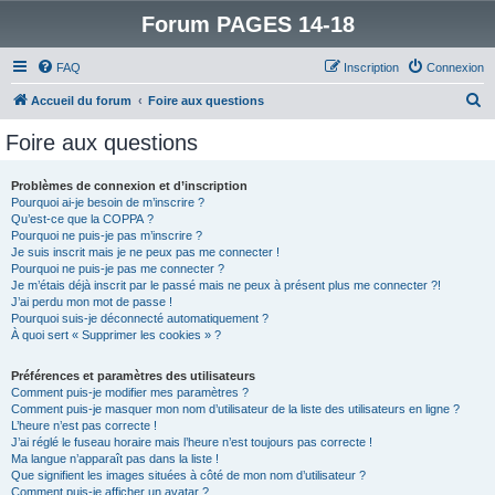
Forum PAGES 14-18
FAQ
Inscription
Connexion
R
Accueil du forum
Foire aux questions
e
Foire aux questions
c
h
Problèmes de connexion et d’inscription
Pourquoi ai-je besoin de m’inscrire ?
e
Qu’est-ce que la COPPA ?
r
Pourquoi ne puis-je pas m’inscrire ?
Je suis inscrit mais je ne peux pas me connecter !
c
Pourquoi ne puis-je pas me connecter ?
Je m’étais déjà inscrit par le passé mais ne peux à présent plus me connecter ?!
h
J’ai perdu mon mot de passe !
e
Pourquoi suis-je déconnecté automatiquement ?
À quoi sert « Supprimer les cookies » ?
r
Préférences et paramètres des utilisateurs
Comment puis-je modifier mes paramètres ?
Comment puis-je masquer mon nom d’utilisateur de la liste des utilisateurs en ligne ?
L’heure n’est pas correcte !
J’ai réglé le fuseau horaire mais l’heure n’est toujours pas correcte !
Ma langue n’apparaît pas dans la liste !
Que signifient les images situées à côté de mon nom d’utilisateur ?
Comment puis-je afficher un avatar ?