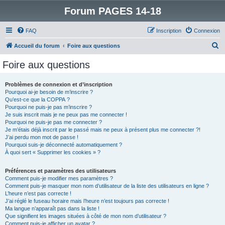
Forum PAGES 14-18
FAQ
Inscription
Connexion
R
Accueil du forum
Foire aux questions
e
Foire aux questions
c
h
Problèmes de connexion et d’inscription
Pourquoi ai-je besoin de m’inscrire ?
e
Qu’est-ce que la COPPA ?
r
Pourquoi ne puis-je pas m’inscrire ?
Je suis inscrit mais je ne peux pas me connecter !
c
Pourquoi ne puis-je pas me connecter ?
Je m’étais déjà inscrit par le passé mais ne peux à présent plus me connecter ?!
h
J’ai perdu mon mot de passe !
e
Pourquoi suis-je déconnecté automatiquement ?
À quoi sert « Supprimer les cookies » ?
r
Préférences et paramètres des utilisateurs
Comment puis-je modifier mes paramètres ?
Comment puis-je masquer mon nom d’utilisateur de la liste des utilisateurs en ligne ?
L’heure n’est pas correcte !
J’ai réglé le fuseau horaire mais l’heure n’est toujours pas correcte !
Ma langue n’apparaît pas dans la liste !
Que signifient les images situées à côté de mon nom d’utilisateur ?
Comment puis-je afficher un avatar ?