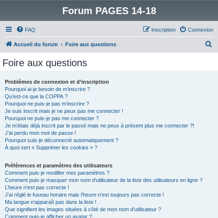
Forum PAGES 14-18
FAQ
Inscription
Connexion
R
Accueil du forum
Foire aux questions
e
Foire aux questions
c
h
Problèmes de connexion et d’inscription
Pourquoi ai-je besoin de m’inscrire ?
e
Qu’est-ce que la COPPA ?
r
Pourquoi ne puis-je pas m’inscrire ?
Je suis inscrit mais je ne peux pas me connecter !
c
Pourquoi ne puis-je pas me connecter ?
Je m’étais déjà inscrit par le passé mais ne peux à présent plus me connecter ?!
h
J’ai perdu mon mot de passe !
e
Pourquoi suis-je déconnecté automatiquement ?
À quoi sert « Supprimer les cookies » ?
r
Préférences et paramètres des utilisateurs
Comment puis-je modifier mes paramètres ?
Comment puis-je masquer mon nom d’utilisateur de la liste des utilisateurs en ligne ?
L’heure n’est pas correcte !
J’ai réglé le fuseau horaire mais l’heure n’est toujours pas correcte !
Ma langue n’apparaît pas dans la liste !
Que signifient les images situées à côté de mon nom d’utilisateur ?
Comment puis-je afficher un avatar ?