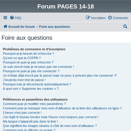
Forum PAGES 14-18
FAQ
Inscription
Connexion
R
Accueil du forum
Foire aux questions
e
Foire aux questions
c
h
Problèmes de connexion et d’inscription
Pourquoi ai-je besoin de m’inscrire ?
e
Qu’est-ce que la COPPA ?
r
Pourquoi ne puis-je pas m’inscrire ?
Je suis inscrit mais je ne peux pas me connecter !
c
Pourquoi ne puis-je pas me connecter ?
Je m’étais déjà inscrit par le passé mais ne peux à présent plus me connecter ?!
h
J’ai perdu mon mot de passe !
e
Pourquoi suis-je déconnecté automatiquement ?
À quoi sert « Supprimer les cookies » ?
r
Préférences et paramètres des utilisateurs
Comment puis-je modifier mes paramètres ?
Comment puis-je masquer mon nom d’utilisateur de la liste des utilisateurs en ligne ?
L’heure n’est pas correcte !
J’ai réglé le fuseau horaire mais l’heure n’est toujours pas correcte !
Ma langue n’apparaît pas dans la liste !
Que signifient les images situées à côté de mon nom d’utilisateur ?
Comment puis-je afficher un avatar ?