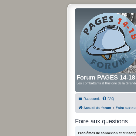
Forum PAGES 14-18
Les combattants & l'histoire de la Gran
Raccourcis
FAQ
Accueil du forum
Foire aux qu
Foire aux questions
Problèmes de connexion et d’inscri