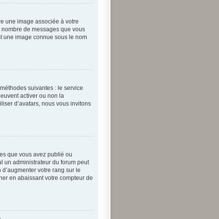
tre une image associée à votre
n le nombre de messages que vous
 est une image connue sous le nom
 méthodes suivantes : le service
peuvent activer ou non la
iliser d’avatars, nous vous invitons
ges que vous avez publié ou
eul un administrateur du forum peut
 d’augmenter votre rang sur le
ner en abaissant votre compteur de