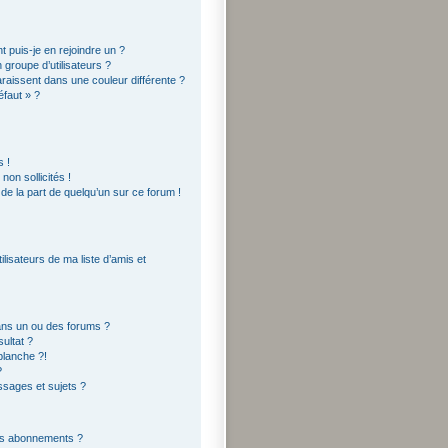
t puis-je en rejoindre un ?
groupe d’utilisateurs ?
araissent dans une couleur différente ?
éfaut » ?
 !
on sollicités !
 de la part de quelqu’un sur ce forum !
lisateurs de ma liste d’amis et
ans un ou des forums ?
ultat ?
blanche ?!
?
sages et sujets ?
 les abonnements ?