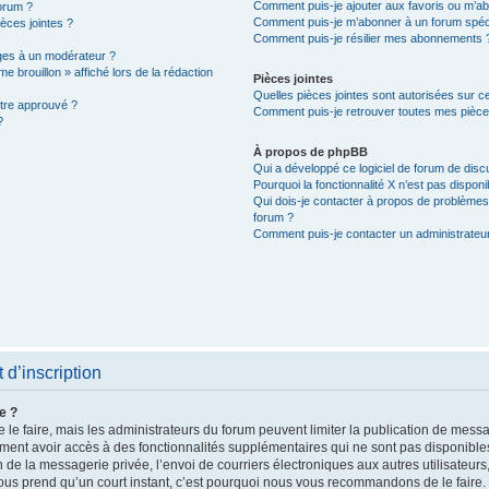
Comment puis-je ajouter aux favoris ou m’ab
orum ?
Comment puis-je m’abonner à un forum spéc
ièces jointes ?
Comment puis-je résilier mes abonnements 
es à un modérateur ?
e brouillon » affiché lors de la rédaction
Pièces jointes
Quelles pièces jointes sont autorisées sur c
être approuvé ?
Comment puis-je retrouver toutes mes pièces
?
À propos de phpBB
Qui a développé ce logiciel de forum de dis
Pourquoi la fonctionnalité X n’est pas disponi
Qui dois-je contacter à propos de problèmes 
forum ?
Comment puis-je contacter un administrateu
d’inscription
e ?
 le faire, mais les administrateurs du forum peuvent limiter la publication de messag
ent avoir accès à des fonctionnalités supplémentaires qui ne sont pas disponibles a
on de la messagerie privée, l’envoi de courriers électroniques aux autres utilisateur
e vous prend qu’un court instant, c’est pourquoi nous vous recommandons de le faire.