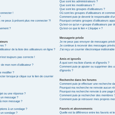
Que sont les administrateurs ?
Que sont les modérateurs ?
Que sont les groupes d’utilisateurs ?
connecter !
Où sont les groupes d’utilisateurs et commen
?
Comment puis-je devenir le responsable d’un 
is ne peux à présent plus me connecter ?!
Pourquoi certains groupes d’utilisateurs app
Qu’est-ce qu’un « groupe d’utilisateurs par d
quement ?
Qu’est-ce que le lien « L’équipe » ?
Messagerie privée
ateurs
Je ne peux pas envoyer de messages privés
res ?
Je continue à recevoir des messages privés n
sateur de la liste des utilisateurs en ligne ?
J’ai reçu un courrier électronique indésirable
 n’est toujours pas correcte !
Amis et ignorés
À quoi sert ma liste d’amis et d’ignorés ?
é de mon nom d’utilisateur ?
Comment puis-je ajouter ou supprimer des uti
d’ignorés ?
e modifier ?
er lorsque je clique sur le lien de courrier
Recherche dans les forums
Comment puis-je effectuer une recherche d
Pourquoi ma recherche ne renvoie aucun rés
Pourquoi ma recherche renvoie à une page 
jet ou une réponse ?
Comment puis-je rechercher des membres 
r un message ?
Comment puis-je retrouver mes propres mes
e à mon message ?
Favoris et abonnements
options à un sondage ?
Quelle est la différence entre les favoris et
r un sondage ?