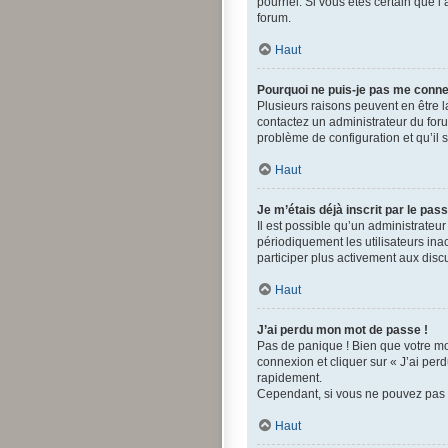
pourriel. Si vous êtes certain que 
forum.
Haut
Pourquoi ne puis-je pas me conne
Plusieurs raisons peuvent en être la
contactez un administrateur du forum
problème de configuration et qu’il s
Haut
Je m’étais déjà inscrit par le pa
Il est possible qu’un administrate
périodiquement les utilisateurs inac
participer plus activement aux disc
Haut
J’ai perdu mon mot de passe !
Pas de panique ! Bien que votre mot
connexion et cliquer sur « J’ai pe
rapidement.
Cependant, si vous ne pouvez pas ré
Haut