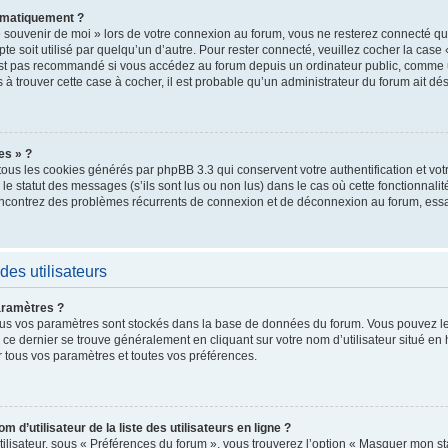
omatiquement ?
 souvenir de moi » lors de votre connexion au forum, vous ne resterez connecté qu
te soit utilisé par quelqu’un d’autre. Pour rester connecté, veuillez cocher la case
st pas recommandé si vous accédez au forum depuis un ordinateur public, comme un
as à trouver cette case à cocher, il est probable qu’un administrateur du forum ait dés
es » ?
tous les cookies générés par phpBB 3.3 qui conservent votre authentification et vo
e statut des messages (s’ils sont lus ou non lus) dans le cas où cette fonctionnalit
encontrez des problèmes récurrents de connexion et de déconnexion au forum, ess
des utilisateurs
aramètres ?
t, tous vos paramètres sont stockés dans la base de données du forum. Vous pouvez 
ers ce dernier se trouve généralement en cliquant sur votre nom d’utilisateur situé 
 tous vos paramètres et toutes vos préférences.
’utilisateur de la liste des utilisateurs en ligne ?
ilisateur, sous « Préférences du forum », vous trouverez l’option « Masquer mon stat