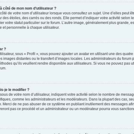
 à côté de mon nom d’utilisateur ?
ôté de votre nom d’utilisateur lorsque vous consultez un sujet. Une d’elles peut ê
 des étoiles, des carrés ou des ronds. Elle permet d’indiquer votre activité selo
ier votre statut particulier sur le forum. L’autre image, généralement plus grande,
e et personnelle à chaque utilisateur.
ar ?
ilisateur, sous « Profil », vous pouvez ajouter un avatar en utilisant une des quatre
 les images distantes ou le transfert d’images locales. Les administrateurs du forum 
thodes qu’ils veuillent rendre disponible aux utilisateurs. Si vous ne pouvez pas ut
rum.
-je le modifier ?
sous de votre nom d’utilisateur, indiquent votre activité selon le nombre de messa
pécifiques, comme les administrateurs et les modérateurs. Dans la plupart des cas, s
um. Merci de ne pas abuser de ce système en publiant inutilement des messages afin
reront pas ce procédé et un administrateur ou un modérateur pourra vous sanction