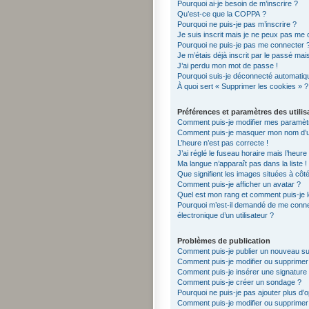
Pourquoi ai-je besoin de m’inscrire ?
Qu’est-ce que la COPPA ?
Pourquoi ne puis-je pas m’inscrire ?
Je suis inscrit mais je ne peux pas me 
Pourquoi ne puis-je pas me connecter 
Je m’étais déjà inscrit par le passé ma
J’ai perdu mon mot de passe !
Pourquoi suis-je déconnecté automati
À quoi sert « Supprimer les cookies » ?
Préférences et paramètres des utilis
Comment puis-je modifier mes paramèt
Comment puis-je masquer mon nom d’utili
L’heure n’est pas correcte !
J’ai réglé le fuseau horaire mais l’heure
Ma langue n’apparaît pas dans la liste !
Que signifient les images situées à côt
Comment puis-je afficher un avatar ?
Quel est mon rang et comment puis-je l
Pourquoi m’est-il demandé de me connect
électronique d’un utilisateur ?
Problèmes de publication
Comment puis-je publier un nouveau su
Comment puis-je modifier ou supprime
Comment puis-je insérer une signatur
Comment puis-je créer un sondage ?
Pourquoi ne puis-je pas ajouter plus d’
Comment puis-je modifier ou supprime