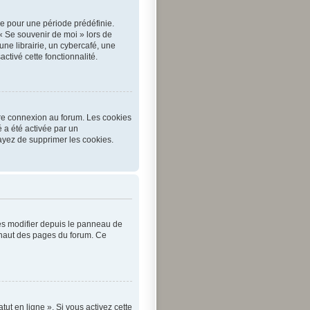
e pour une période prédéfinie.
 « Se souvenir de moi » lors de
e librairie, un cybercafé, une
activé cette fonctionnalité.
tre connexion au forum. Les cookies
é a été activée par un
ayez de supprimer les cookies.
les modifier depuis le panneau de
en haut des pages du forum. Ce
ut en ligne ». Si vous activez cette