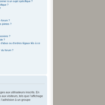
onner à un sujet spécifique ?
ifique ?
?
e forum ?
 jointes ?
cussions ?
ble ?
d’abus ou d’ordres légaux liés à ce
r du forum ?
es aux utilisateurs inscrits. En
ux visiteurs, tels que l’affichage
s, l’adhésion à un groupe