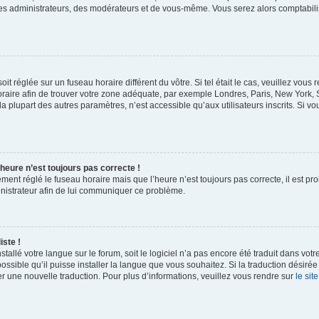
des administrateurs, des modérateurs et de vous-même. Vous serez alors comptabili
 soit réglée sur un fuseau horaire différent du vôtre. Si tel était le cas, veuillez vo
 horaire afin de trouver votre zone adéquate, par exemple Londres, Paris, New York, 
plupart des autres paramètres, n’est accessible qu’aux utilisateurs inscrits. Si vous
l’heure n’est toujours pas correcte !
ement réglé le fuseau horaire mais que l’heure n’est toujours pas correcte, il est pr
inistrateur afin de lui communiquer ce problème.
iste !
nstallé votre langue sur le forum, soit le logiciel n’a pas encore été traduit dans 
possible qu’il puisse installer la langue que vous souhaitez. Si la traduction désirée
r une nouvelle traduction. Pour plus d’informations, veuillez vous rendre sur
le sit