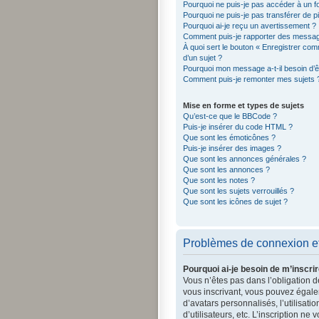
Pourquoi ne puis-je pas accéder à un f
Pourquoi ne puis-je pas transférer de p
Pourquoi ai-je reçu un avertissement ?
Comment puis-je rapporter des messag
À quoi sert le bouton « Enregistrer comm
d’un sujet ?
Pourquoi mon message a-t-il besoin d’
Comment puis-je remonter mes sujets 
Mise en forme et types de sujets
Qu’est-ce que le BBCode ?
Puis-je insérer du code HTML ?
Que sont les émoticônes ?
Puis-je insérer des images ?
Que sont les annonces générales ?
Que sont les annonces ?
Que sont les notes ?
Que sont les sujets verrouillés ?
Que sont les icônes de sujet ?
Problèmes de connexion et 
Pourquoi ai-je besoin de m’inscrir
Vous n’êtes pas dans l’obligation de
vous inscrivant, vous pouvez égalem
d’avatars personnalisés, l’utilisati
d’utilisateurs, etc. L’inscription n