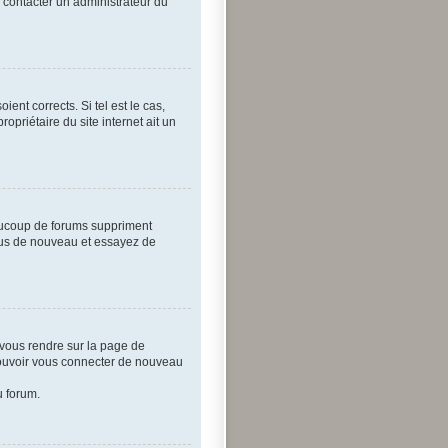
e contacter un administrateur du
ent corrects. Si tel est le cas,
opriétaire du site internet ait un
eaucoup de forums suppriment
-vous de nouveau et essayez de
z vous rendre sur la page de
 pouvoir vous connecter de nouveau
u forum.