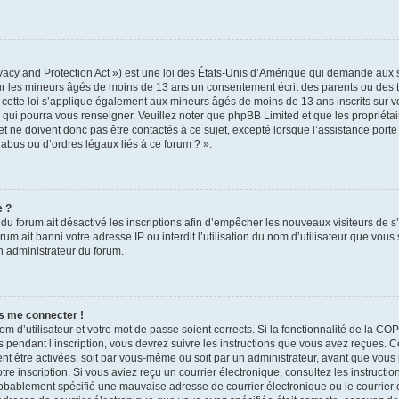
acy and Protection Act ») est une loi des États-Unis d’Amérique qui demande aux si
ur les mineurs âgés de moins de 13 ans un consentement écrit des parents ou des 
 cette loi s’applique également aux mineurs âgés de moins de 13 ans inscrits sur v
e qui pourra vous renseigner. Veuillez noter que phpBB Limited et que les propriét
t ne doivent donc pas être contactés à ce sujet, excepté lorsque l’assistance porte 
abus ou d’ordres légaux liés à ce forum ? ».
e ?
r du forum ait désactivé les inscriptions afin d’empêcher les nouveaux visiteurs de s
um ait banni votre adresse IP ou interdit l’utilisation du nom d’utilisateur que vous 
un administrateur du forum.
as me connecter !
om d’utilisateur et votre mot de passe soient corrects. Si la fonctionnalité de la C
 pendant l’inscription, vous devrez suivre les instructions que vous avez reçues. 
ent être activées, soit par vous-même ou soit par un administrateur, avant que vous 
otre inscription. Si vous aviez reçu un courrier électronique, consultez les instructi
obablement spécifié une mauvaise adresse de courrier électronique ou le courrier él