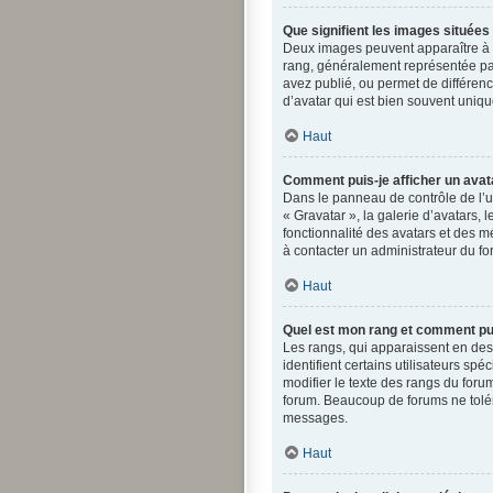
Que signifient les images situées
Deux images peuvent apparaître à c
rang, généralement représentée par
avez publié, ou permet de différenc
d’avatar qui est bien souvent uniqu
Haut
Comment puis-je afficher un avat
Dans le panneau de contrôle de l’ut
« Gravatar », la galerie d’avatars,
fonctionnalité des avatars et des mé
à contacter un administrateur du fo
Haut
Quel est mon rang et comment puis
Les rangs, qui apparaissent en des
identifient certains utilisateurs s
modifier le texte des rangs du for
forum. Beaucoup de forums ne tolé
messages.
Haut