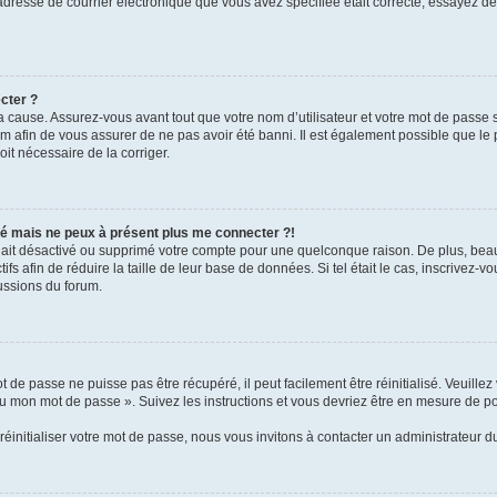
l’adresse de courrier électronique que vous avez spécifiée était correcte, essayez d
cter ?
 cause. Assurez-vous avant tout que votre nom d’utilisateur et votre mot de passe soi
 afin de vous assurer de ne pas avoir été banni. Il est également possible que le pr
oit nécessaire de la corriger.
ssé mais ne peux à présent plus me connecter ?!
ur ait désactivé ou supprimé votre compte pour une quelconque raison. De plus, b
tifs afin de réduire la taille de leur base de données. Si tel était le cas, inscrivez
ussions du forum.
 de passe ne puisse pas être récupéré, il peut facilement être réinitialisé. Veuille
rdu mon mot de passe ». Suivez les instructions et vous devriez être en mesure de
initialiser votre mot de passe, nous vous invitons à contacter un administrateur d