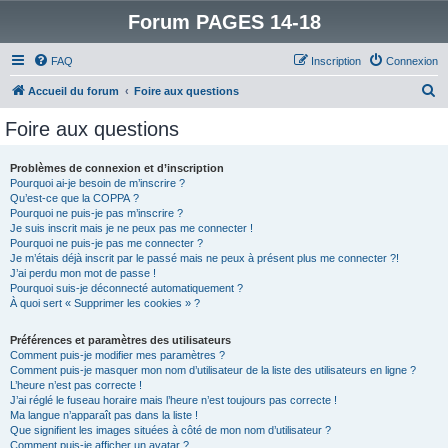
Forum PAGES 14-18
FAQ
Inscription
Connexion
R
Accueil du forum
Foire aux questions
e
Foire aux questions
c
h
Problèmes de connexion et d’inscription
Pourquoi ai-je besoin de m’inscrire ?
e
Qu’est-ce que la COPPA ?
r
Pourquoi ne puis-je pas m’inscrire ?
Je suis inscrit mais je ne peux pas me connecter !
c
Pourquoi ne puis-je pas me connecter ?
Je m’étais déjà inscrit par le passé mais ne peux à présent plus me connecter ?!
h
J’ai perdu mon mot de passe !
e
Pourquoi suis-je déconnecté automatiquement ?
À quoi sert « Supprimer les cookies » ?
r
Préférences et paramètres des utilisateurs
Comment puis-je modifier mes paramètres ?
Comment puis-je masquer mon nom d’utilisateur de la liste des utilisateurs en ligne ?
L’heure n’est pas correcte !
J’ai réglé le fuseau horaire mais l’heure n’est toujours pas correcte !
Ma langue n’apparaît pas dans la liste !
Que signifient les images situées à côté de mon nom d’utilisateur ?
Comment puis-je afficher un avatar ?