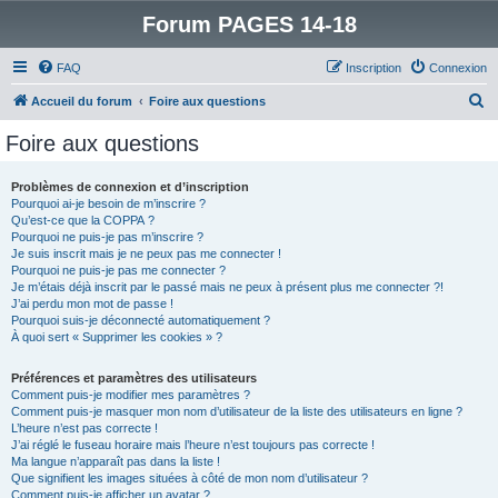
Forum PAGES 14-18
FAQ
Inscription
Connexion
R
Accueil du forum
Foire aux questions
e
Foire aux questions
c
h
Problèmes de connexion et d’inscription
Pourquoi ai-je besoin de m’inscrire ?
e
Qu’est-ce que la COPPA ?
r
Pourquoi ne puis-je pas m’inscrire ?
Je suis inscrit mais je ne peux pas me connecter !
c
Pourquoi ne puis-je pas me connecter ?
Je m’étais déjà inscrit par le passé mais ne peux à présent plus me connecter ?!
h
J’ai perdu mon mot de passe !
e
Pourquoi suis-je déconnecté automatiquement ?
À quoi sert « Supprimer les cookies » ?
r
Préférences et paramètres des utilisateurs
Comment puis-je modifier mes paramètres ?
Comment puis-je masquer mon nom d’utilisateur de la liste des utilisateurs en ligne ?
L’heure n’est pas correcte !
J’ai réglé le fuseau horaire mais l’heure n’est toujours pas correcte !
Ma langue n’apparaît pas dans la liste !
Que signifient les images situées à côté de mon nom d’utilisateur ?
Comment puis-je afficher un avatar ?