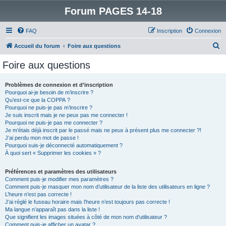
Forum PAGES 14-18
FAQ
Inscription
Connexion
R
Accueil du forum
Foire aux questions
e
Foire aux questions
c
h
Problèmes de connexion et d’inscription
Pourquoi ai-je besoin de m’inscrire ?
e
Qu’est-ce que la COPPA ?
r
Pourquoi ne puis-je pas m’inscrire ?
Je suis inscrit mais je ne peux pas me connecter !
c
Pourquoi ne puis-je pas me connecter ?
Je m’étais déjà inscrit par le passé mais ne peux à présent plus me connecter ?!
h
J’ai perdu mon mot de passe !
e
Pourquoi suis-je déconnecté automatiquement ?
À quoi sert « Supprimer les cookies » ?
r
Préférences et paramètres des utilisateurs
Comment puis-je modifier mes paramètres ?
Comment puis-je masquer mon nom d’utilisateur de la liste des utilisateurs en ligne ?
L’heure n’est pas correcte !
J’ai réglé le fuseau horaire mais l’heure n’est toujours pas correcte !
Ma langue n’apparaît pas dans la liste !
Que signifient les images situées à côté de mon nom d’utilisateur ?
Comment puis-je afficher un avatar ?