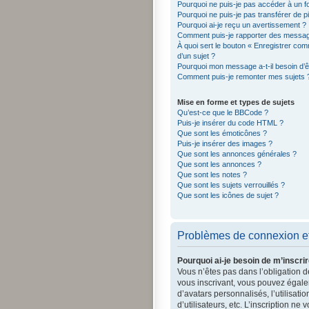
Pourquoi ne puis-je pas accéder à un f
Pourquoi ne puis-je pas transférer de p
Pourquoi ai-je reçu un avertissement ?
Comment puis-je rapporter des messag
À quoi sert le bouton « Enregistrer comm
d’un sujet ?
Pourquoi mon message a-t-il besoin d’
Comment puis-je remonter mes sujets 
Mise en forme et types de sujets
Qu’est-ce que le BBCode ?
Puis-je insérer du code HTML ?
Que sont les émoticônes ?
Puis-je insérer des images ?
Que sont les annonces générales ?
Que sont les annonces ?
Que sont les notes ?
Que sont les sujets verrouillés ?
Que sont les icônes de sujet ?
Problèmes de connexion et 
Pourquoi ai-je besoin de m’inscrir
Vous n’êtes pas dans l’obligation de
vous inscrivant, vous pouvez égalem
d’avatars personnalisés, l’utilisati
d’utilisateurs, etc. L’inscription n