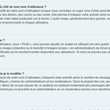
 à côté de mon nom d’utilisateur ?
ôté de votre nom d’utilisateur lorsque vous consultez un sujet. Une d’elles peut ê
 des étoiles, des carrés ou des ronds. Elle permet d’indiquer votre activité selo
ier votre statut particulier sur le forum. L’autre image, généralement plus grande,
e et personnelle à chaque utilisateur.
ar ?
ilisateur, sous « Profil », vous pouvez ajouter un avatar en utilisant une des quatre
 les images distantes ou le transfert d’images locales. Les administrateurs du forum 
thodes qu’ils veuillent rendre disponible aux utilisateurs. Si vous ne pouvez pas ut
rum.
-je le modifier ?
sous de votre nom d’utilisateur, indiquent votre activité selon le nombre de messa
pécifiques, comme les administrateurs et les modérateurs. Dans la plupart des cas, s
um. Merci de ne pas abuser de ce système en publiant inutilement des messages afin
reront pas ce procédé et un administrateur ou un modérateur pourra vous sanction