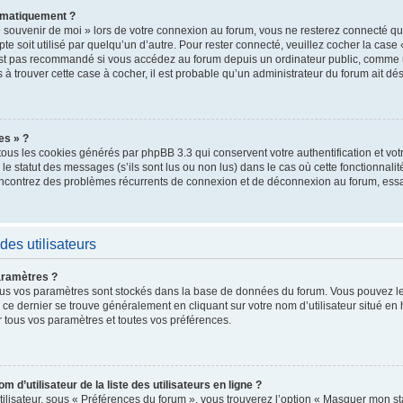
omatiquement ?
 souvenir de moi » lors de votre connexion au forum, vous ne resterez connecté qu
te soit utilisé par quelqu’un d’autre. Pour rester connecté, veuillez cocher la case
st pas recommandé si vous accédez au forum depuis un ordinateur public, comme un
as à trouver cette case à cocher, il est probable qu’un administrateur du forum ait dés
es » ?
tous les cookies générés par phpBB 3.3 qui conservent votre authentification et vo
e statut des messages (s’ils sont lus ou non lus) dans le cas où cette fonctionnalit
encontrez des problèmes récurrents de connexion et de déconnexion au forum, ess
des utilisateurs
aramètres ?
t, tous vos paramètres sont stockés dans la base de données du forum. Vous pouvez 
ers ce dernier se trouve généralement en cliquant sur votre nom d’utilisateur situé 
 tous vos paramètres et toutes vos préférences.
’utilisateur de la liste des utilisateurs en ligne ?
ilisateur, sous « Préférences du forum », vous trouverez l’option « Masquer mon stat