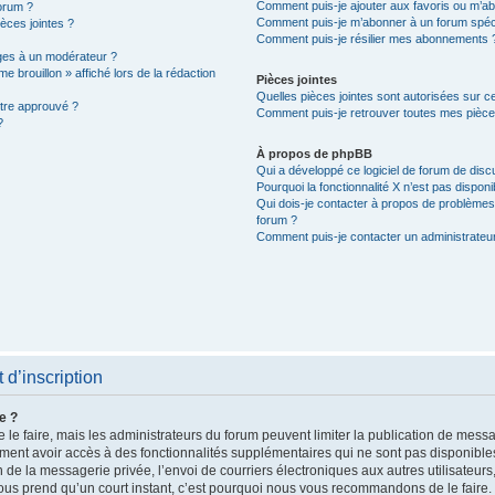
Comment puis-je ajouter aux favoris ou m’ab
orum ?
Comment puis-je m’abonner à un forum spéc
ièces jointes ?
Comment puis-je résilier mes abonnements 
es à un modérateur ?
e brouillon » affiché lors de la rédaction
Pièces jointes
Quelles pièces jointes sont autorisées sur c
être approuvé ?
Comment puis-je retrouver toutes mes pièces
?
À propos de phpBB
Qui a développé ce logiciel de forum de dis
Pourquoi la fonctionnalité X n’est pas disponi
Qui dois-je contacter à propos de problèmes 
forum ?
Comment puis-je contacter un administrateu
d’inscription
e ?
 le faire, mais les administrateurs du forum peuvent limiter la publication de messag
ent avoir accès à des fonctionnalités supplémentaires qui ne sont pas disponibles a
on de la messagerie privée, l’envoi de courriers électroniques aux autres utilisateur
e vous prend qu’un court instant, c’est pourquoi nous vous recommandons de le faire.