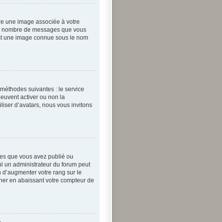
tre une image associée à votre
n le nombre de messages que vous
 est une image connue sous le nom
 méthodes suivantes : le service
peuvent activer ou non la
iliser d’avatars, nous vous invitons
ges que vous avez publié ou
eul un administrateur du forum peut
 d’augmenter votre rang sur le
ner en abaissant votre compteur de