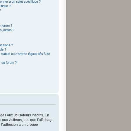
onner à un sujet spécifique ?
ifique ?
?
e forum ?
 jointes ?
cussions ?
ble ?
d’abus ou d’ordres légaux liés à ce
r du forum ?
es aux utilisateurs inscrits. En
ux visiteurs, tels que l’affichage
s, l’adhésion à un groupe