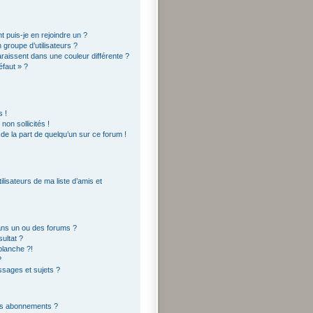
t puis-je en rejoindre un ?
groupe d’utilisateurs ?
araissent dans une couleur différente ?
éfaut » ?
 !
on sollicités !
 de la part de quelqu’un sur ce forum !
lisateurs de ma liste d’amis et
ans un ou des forums ?
ultat ?
blanche ?!
?
sages et sujets ?
 les abonnements ?