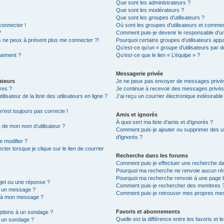
Que sont les administrateurs ?
Que sont les modérateurs ?
Que sont les groupes d’utilisateurs ?
connecter !
Où sont les groupes d’utilisateurs et commen
?
Comment puis-je devenir le responsable d’un 
is ne peux à présent plus me connecter ?!
Pourquoi certains groupes d’utilisateurs app
Qu’est-ce qu’un « groupe d’utilisateurs par d
quement ?
Qu’est-ce que le lien « L’équipe » ?
Messagerie privée
ateurs
Je ne peux pas envoyer de messages privés
res ?
Je continue à recevoir des messages privés n
sateur de la liste des utilisateurs en ligne ?
J’ai reçu un courrier électronique indésirable
 n’est toujours pas correcte !
Amis et ignorés
À quoi sert ma liste d’amis et d’ignorés ?
é de mon nom d’utilisateur ?
Comment puis-je ajouter ou supprimer des uti
d’ignorés ?
e modifier ?
er lorsque je clique sur le lien de courrier
Recherche dans les forums
Comment puis-je effectuer une recherche d
Pourquoi ma recherche ne renvoie aucun rés
Pourquoi ma recherche renvoie à une page 
jet ou une réponse ?
Comment puis-je rechercher des membres 
r un message ?
Comment puis-je retrouver mes propres mes
e à mon message ?
Favoris et abonnements
options à un sondage ?
Quelle est la différence entre les favoris et
r un sondage ?