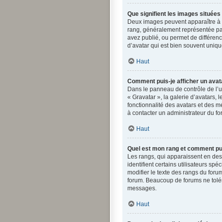
Que signifient les images situées
Deux images peuvent apparaître à c
rang, généralement représentée par
avez publié, ou permet de différenc
d’avatar qui est bien souvent uniqu
Haut
Comment puis-je afficher un avat
Dans le panneau de contrôle de l’ut
« Gravatar », la galerie d’avatars,
fonctionnalité des avatars et des mé
à contacter un administrateur du fo
Haut
Quel est mon rang et comment puis
Les rangs, qui apparaissent en des
identifient certains utilisateurs s
modifier le texte des rangs du for
forum. Beaucoup de forums ne tolé
messages.
Haut