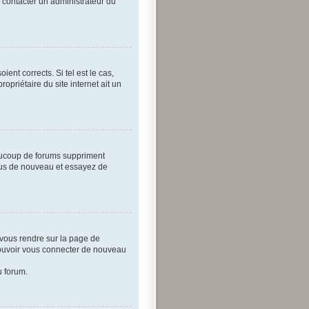
e contacter un administrateur du
ent corrects. Si tel est le cas,
opriétaire du site internet ait un
eaucoup de forums suppriment
-vous de nouveau et essayez de
z vous rendre sur la page de
 pouvoir vous connecter de nouveau
u forum.