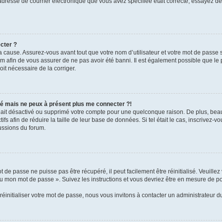
l’adresse de courrier électronique que vous avez spécifiée était correcte, essayez d
cter ?
 cause. Assurez-vous avant tout que votre nom d’utilisateur et votre mot de passe soi
 afin de vous assurer de ne pas avoir été banni. Il est également possible que le pr
oit nécessaire de la corriger.
ssé mais ne peux à présent plus me connecter ?!
ur ait désactivé ou supprimé votre compte pour une quelconque raison. De plus, b
tifs afin de réduire la taille de leur base de données. Si tel était le cas, inscrivez
ussions du forum.
 de passe ne puisse pas être récupéré, il peut facilement être réinitialisé. Veuille
rdu mon mot de passe ». Suivez les instructions et vous devriez être en mesure de
initialiser votre mot de passe, nous vous invitons à contacter un administrateur d