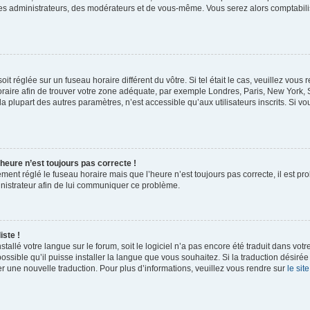
des administrateurs, des modérateurs et de vous-même. Vous serez alors comptabili
 soit réglée sur un fuseau horaire différent du vôtre. Si tel était le cas, veuillez vo
 horaire afin de trouver votre zone adéquate, par exemple Londres, Paris, New York, 
plupart des autres paramètres, n’est accessible qu’aux utilisateurs inscrits. Si vous
l’heure n’est toujours pas correcte !
ement réglé le fuseau horaire mais que l’heure n’est toujours pas correcte, il est pr
inistrateur afin de lui communiquer ce problème.
iste !
nstallé votre langue sur le forum, soit le logiciel n’a pas encore été traduit dans 
possible qu’il puisse installer la langue que vous souhaitez. Si la traduction désirée
r une nouvelle traduction. Pour plus d’informations, veuillez vous rendre sur
le sit