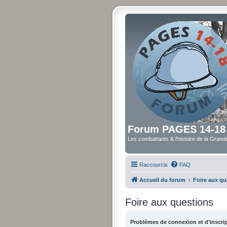
Forum PAGES 14-18
Les combattants & l'histoire de la Gran
Raccourcis
FAQ
Accueil du forum
Foire aux qu
Foire aux questions
Problèmes de connexion et d’inscri