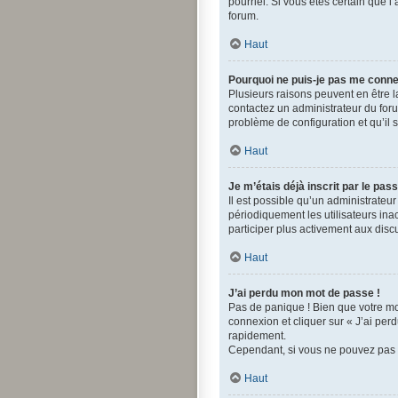
pourriel. Si vous êtes certain que 
forum.
Haut
Pourquoi ne puis-je pas me conne
Plusieurs raisons peuvent en être la
contactez un administrateur du forum
problème de configuration et qu’il s
Haut
Je m’étais déjà inscrit par le pa
Il est possible qu’un administrate
périodiquement les utilisateurs inac
participer plus activement aux disc
Haut
J’ai perdu mon mot de passe !
Pas de panique ! Bien que votre mot
connexion et cliquer sur « J’ai pe
rapidement.
Cependant, si vous ne pouvez pas ré
Haut