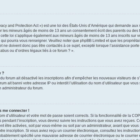
acy and Protection Act ») est une loi des États-Unis d’Amérique qui demande aux si
ur les mineurs âgés de moins de 13 ans un consentement écrit des parents ou des 
 cette loi s’applique également aux mineurs âgés de moins de 13 ans inscrits sur v
e qui pourra vous renseigner. Veuillez noter que phpBB Limited et que les propriét
t ne doivent donc pas être contactés à ce sujet, excepté lorsque l’assistance porte 
abus ou d’ordres légaux liés à ce forum ? ».
e ?
r du forum ait désactivé les inscriptions afin d’empêcher les nouveaux visiteurs de s
um ait banni votre adresse IP ou interdit l’utilisation du nom d’utilisateur que vous 
un administrateur du forum.
as me connecter !
om d’utilisateur et votre mot de passe soient corrects. Si la fonctionnalité de la C
 pendant l’inscription, vous devrez suivre les instructions que vous avez reçues. 
ent être activées, soit par vous-même ou soit par un administrateur, avant que vous 
otre inscription. Si vous aviez reçu un courrier électronique, consultez les instructi
obablement spécifié une mauvaise adresse de courrier électronique ou le courrier él