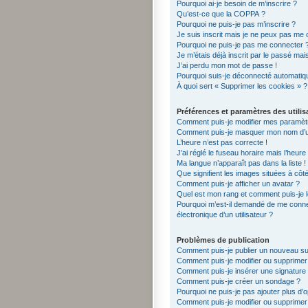
Pourquoi ai-je besoin de m’inscrire ?
Qu’est-ce que la COPPA ?
Pourquoi ne puis-je pas m’inscrire ?
Je suis inscrit mais je ne peux pas me 
Pourquoi ne puis-je pas me connecter 
Je m’étais déjà inscrit par le passé ma
J’ai perdu mon mot de passe !
Pourquoi suis-je déconnecté automati
À quoi sert « Supprimer les cookies » ?
Préférences et paramètres des utilis
Comment puis-je modifier mes paramèt
Comment puis-je masquer mon nom d’utili
L’heure n’est pas correcte !
J’ai réglé le fuseau horaire mais l’heure
Ma langue n’apparaît pas dans la liste !
Que signifient les images situées à côt
Comment puis-je afficher un avatar ?
Quel est mon rang et comment puis-je l
Pourquoi m’est-il demandé de me connect
électronique d’un utilisateur ?
Problèmes de publication
Comment puis-je publier un nouveau su
Comment puis-je modifier ou supprime
Comment puis-je insérer une signatur
Comment puis-je créer un sondage ?
Pourquoi ne puis-je pas ajouter plus d’
Comment puis-je modifier ou supprime