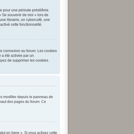
e pour une période prédéfinie.
 « Se souvenir de moi » lors de
e librairie, un cybercafé, une
activé cette fonctionnalité.
tre connexion au forum. Les cookies
é a été activée par un
ayez de supprimer les cookies.
les modifier depuis le panneau de
en haut des pages du forum. Ce
ut en ligne ». Si vous activez cette