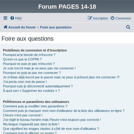
Forum PAGES 14-18
FAQ
Inscription
Connexion
R
Accueil du forum
Foire aux questions
e
Foire aux questions
c
h
Problèmes de connexion et d’inscription
Pourquoi ai-je besoin de m’inscrire ?
e
Qu’est-ce que la COPPA ?
r
Pourquoi ne puis-je pas m’inscrire ?
Je suis inscrit mais je ne peux pas me connecter !
c
Pourquoi ne puis-je pas me connecter ?
Je m’étais déjà inscrit par le passé mais ne peux à présent plus me connecter ?!
h
J’ai perdu mon mot de passe !
e
Pourquoi suis-je déconnecté automatiquement ?
À quoi sert « Supprimer les cookies » ?
r
Préférences et paramètres des utilisateurs
Comment puis-je modifier mes paramètres ?
Comment puis-je masquer mon nom d’utilisateur de la liste des utilisateurs en ligne ?
L’heure n’est pas correcte !
J’ai réglé le fuseau horaire mais l’heure n’est toujours pas correcte !
Ma langue n’apparaît pas dans la liste !
Que signifient les images situées à côté de mon nom d’utilisateur ?
Comment puis-je afficher un avatar ?