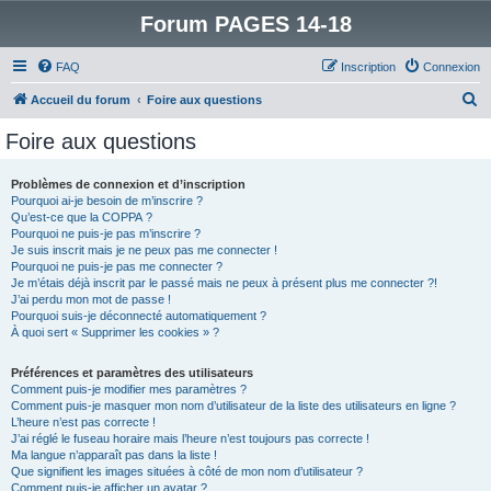
Forum PAGES 14-18
FAQ
Inscription
Connexion
R
Accueil du forum
Foire aux questions
e
Foire aux questions
c
h
Problèmes de connexion et d’inscription
Pourquoi ai-je besoin de m’inscrire ?
e
Qu’est-ce que la COPPA ?
r
Pourquoi ne puis-je pas m’inscrire ?
Je suis inscrit mais je ne peux pas me connecter !
c
Pourquoi ne puis-je pas me connecter ?
Je m’étais déjà inscrit par le passé mais ne peux à présent plus me connecter ?!
h
J’ai perdu mon mot de passe !
e
Pourquoi suis-je déconnecté automatiquement ?
À quoi sert « Supprimer les cookies » ?
r
Préférences et paramètres des utilisateurs
Comment puis-je modifier mes paramètres ?
Comment puis-je masquer mon nom d’utilisateur de la liste des utilisateurs en ligne ?
L’heure n’est pas correcte !
J’ai réglé le fuseau horaire mais l’heure n’est toujours pas correcte !
Ma langue n’apparaît pas dans la liste !
Que signifient les images situées à côté de mon nom d’utilisateur ?
Comment puis-je afficher un avatar ?