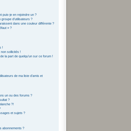
t puis-je en rejoindre un ?
groupe d’utilisateurs ?
araissent dans une couleur différente ?
éfaut » ?
 !
on sollicités !
 de la part de quelqu’un sur ce forum !
lisateurs de ma liste d’amis et
ans un ou des forums ?
ultat ?
blanche ?!
?
sages et sujets ?
 les abonnements ?