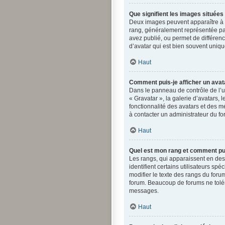
Que signifient les images situées
Deux images peuvent apparaître à c
rang, généralement représentée par
avez publié, ou permet de différenc
d’avatar qui est bien souvent uniqu
Haut
Comment puis-je afficher un avat
Dans le panneau de contrôle de l’ut
« Gravatar », la galerie d’avatars,
fonctionnalité des avatars et des mé
à contacter un administrateur du fo
Haut
Quel est mon rang et comment puis
Les rangs, qui apparaissent en des
identifient certains utilisateurs s
modifier le texte des rangs du for
forum. Beaucoup de forums ne tolé
messages.
Haut