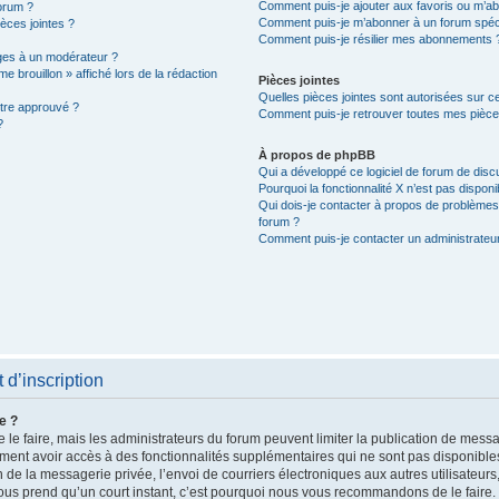
Comment puis-je ajouter aux favoris ou m’ab
orum ?
Comment puis-je m’abonner à un forum spéc
ièces jointes ?
Comment puis-je résilier mes abonnements 
es à un modérateur ?
e brouillon » affiché lors de la rédaction
Pièces jointes
Quelles pièces jointes sont autorisées sur c
être approuvé ?
Comment puis-je retrouver toutes mes pièces
?
À propos de phpBB
Qui a développé ce logiciel de forum de dis
Pourquoi la fonctionnalité X n’est pas disponi
Qui dois-je contacter à propos de problèmes 
forum ?
Comment puis-je contacter un administrateu
d’inscription
e ?
 le faire, mais les administrateurs du forum peuvent limiter la publication de messag
ent avoir accès à des fonctionnalités supplémentaires qui ne sont pas disponibles a
on de la messagerie privée, l’envoi de courriers électroniques aux autres utilisateur
e vous prend qu’un court instant, c’est pourquoi nous vous recommandons de le faire.