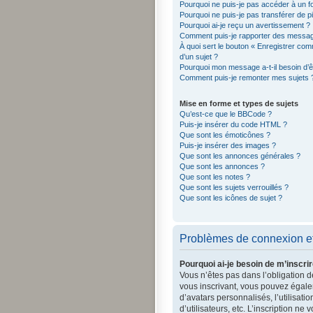
Pourquoi ne puis-je pas accéder à un f
Pourquoi ne puis-je pas transférer de p
Pourquoi ai-je reçu un avertissement ?
Comment puis-je rapporter des messag
À quoi sert le bouton « Enregistrer comm
d’un sujet ?
Pourquoi mon message a-t-il besoin d’
Comment puis-je remonter mes sujets 
Mise en forme et types de sujets
Qu’est-ce que le BBCode ?
Puis-je insérer du code HTML ?
Que sont les émoticônes ?
Puis-je insérer des images ?
Que sont les annonces générales ?
Que sont les annonces ?
Que sont les notes ?
Que sont les sujets verrouillés ?
Que sont les icônes de sujet ?
Problèmes de connexion et 
Pourquoi ai-je besoin de m’inscrir
Vous n’êtes pas dans l’obligation de
vous inscrivant, vous pouvez égalem
d’avatars personnalisés, l’utilisati
d’utilisateurs, etc. L’inscription n