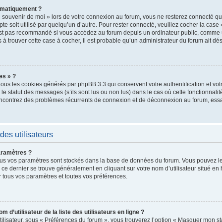
omatiquement ?
 souvenir de moi » lors de votre connexion au forum, vous ne resterez connecté qu
te soit utilisé par quelqu’un d’autre. Pour rester connecté, veuillez cocher la case
st pas recommandé si vous accédez au forum depuis un ordinateur public, comme un
as à trouver cette case à cocher, il est probable qu’un administrateur du forum ait dés
es » ?
tous les cookies générés par phpBB 3.3 qui conservent votre authentification et vo
e statut des messages (s’ils sont lus ou non lus) dans le cas où cette fonctionnalit
encontrez des problèmes récurrents de connexion et de déconnexion au forum, ess
des utilisateurs
aramètres ?
t, tous vos paramètres sont stockés dans la base de données du forum. Vous pouvez 
ers ce dernier se trouve généralement en cliquant sur votre nom d’utilisateur situé 
 tous vos paramètres et toutes vos préférences.
’utilisateur de la liste des utilisateurs en ligne ?
ilisateur, sous « Préférences du forum », vous trouverez l’option « Masquer mon stat