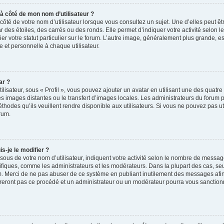
 à côté de mon nom d’utilisateur ?
ôté de votre nom d’utilisateur lorsque vous consultez un sujet. Une d’elles peut ê
 des étoiles, des carrés ou des ronds. Elle permet d’indiquer votre activité selo
ier votre statut particulier sur le forum. L’autre image, généralement plus grande,
e et personnelle à chaque utilisateur.
ar ?
ilisateur, sous « Profil », vous pouvez ajouter un avatar en utilisant une des quatre
 les images distantes ou le transfert d’images locales. Les administrateurs du forum 
thodes qu’ils veuillent rendre disponible aux utilisateurs. Si vous ne pouvez pas ut
rum.
-je le modifier ?
sous de votre nom d’utilisateur, indiquent votre activité selon le nombre de messa
pécifiques, comme les administrateurs et les modérateurs. Dans la plupart des cas, s
um. Merci de ne pas abuser de ce système en publiant inutilement des messages afin
reront pas ce procédé et un administrateur ou un modérateur pourra vous sanction