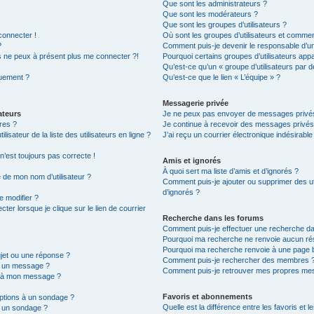
Que sont les administrateurs ?
Que sont les modérateurs ?
Que sont les groupes d’utilisateurs ?
connecter !
Où sont les groupes d’utilisateurs et commen
?
Comment puis-je devenir le responsable d’un 
is ne peux à présent plus me connecter ?!
Pourquoi certains groupes d’utilisateurs app
Qu’est-ce qu’un « groupe d’utilisateurs par d
quement ?
Qu’est-ce que le lien « L’équipe » ?
Messagerie privée
ateurs
Je ne peux pas envoyer de messages privés
res ?
Je continue à recevoir des messages privés n
sateur de la liste des utilisateurs en ligne ?
J’ai reçu un courrier électronique indésirable
 n’est toujours pas correcte !
Amis et ignorés
À quoi sert ma liste d’amis et d’ignorés ?
é de mon nom d’utilisateur ?
Comment puis-je ajouter ou supprimer des uti
d’ignorés ?
e modifier ?
er lorsque je clique sur le lien de courrier
Recherche dans les forums
Comment puis-je effectuer une recherche d
Pourquoi ma recherche ne renvoie aucun rés
Pourquoi ma recherche renvoie à une page 
jet ou une réponse ?
Comment puis-je rechercher des membres 
r un message ?
Comment puis-je retrouver mes propres mes
e à mon message ?
Favoris et abonnements
options à un sondage ?
Quelle est la différence entre les favoris et
r un sondage ?