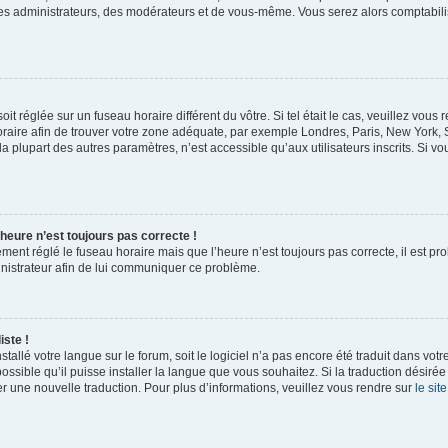
des administrateurs, des modérateurs et de vous-même. Vous serez alors comptabili
 soit réglée sur un fuseau horaire différent du vôtre. Si tel était le cas, veuillez vo
 horaire afin de trouver votre zone adéquate, par exemple Londres, Paris, New York, 
plupart des autres paramètres, n’est accessible qu’aux utilisateurs inscrits. Si vous
l’heure n’est toujours pas correcte !
ement réglé le fuseau horaire mais que l’heure n’est toujours pas correcte, il est pr
inistrateur afin de lui communiquer ce problème.
iste !
nstallé votre langue sur le forum, soit le logiciel n’a pas encore été traduit dans 
possible qu’il puisse installer la langue que vous souhaitez. Si la traduction désirée
r une nouvelle traduction. Pour plus d’informations, veuillez vous rendre sur
le sit