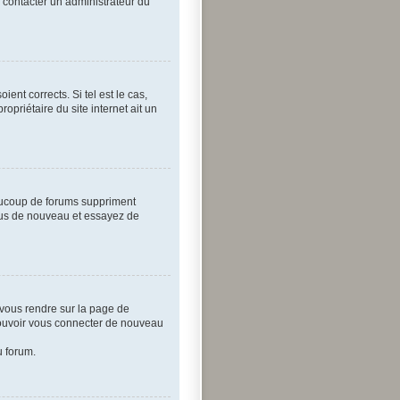
e contacter un administrateur du
ent corrects. Si tel est le cas,
opriétaire du site internet ait un
eaucoup de forums suppriment
-vous de nouveau et essayez de
z vous rendre sur la page de
 pouvoir vous connecter de nouveau
u forum.