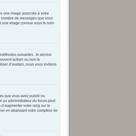
tre une image associée à votre
n le nombre de messages que vous
 est une image connue sous le nom
 méthodes suivantes : le service
peuvent activer ou non la
iliser d’avatars, nous vous invitons
ges que vous avez publié ou
eul un administrateur du forum peut
 d’augmenter votre rang sur le
ner en abaissant votre compteur de