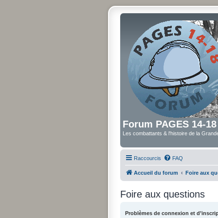
Forum PAGES 14-18
Les combattants & l'histoire de la Gran
Raccourcis
FAQ
Accueil du forum
Foire aux qu
Foire aux questions
Problèmes de connexion et d’inscri