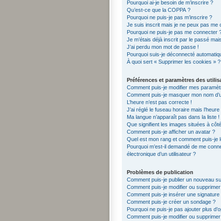
Pourquoi ai-je besoin de m’inscrire ?
Qu’est-ce que la COPPA ?
Pourquoi ne puis-je pas m’inscrire ?
Je suis inscrit mais je ne peux pas me 
Pourquoi ne puis-je pas me connecter 
Je m’étais déjà inscrit par le passé ma
J’ai perdu mon mot de passe !
Pourquoi suis-je déconnecté automati
À quoi sert « Supprimer les cookies » ?
Préférences et paramètres des utilis
Comment puis-je modifier mes paramèt
Comment puis-je masquer mon nom d’utili
L’heure n’est pas correcte !
J’ai réglé le fuseau horaire mais l’heure
Ma langue n’apparaît pas dans la liste !
Que signifient les images situées à côt
Comment puis-je afficher un avatar ?
Quel est mon rang et comment puis-je l
Pourquoi m’est-il demandé de me connect
électronique d’un utilisateur ?
Problèmes de publication
Comment puis-je publier un nouveau su
Comment puis-je modifier ou supprime
Comment puis-je insérer une signatur
Comment puis-je créer un sondage ?
Pourquoi ne puis-je pas ajouter plus d’
Comment puis-je modifier ou supprime