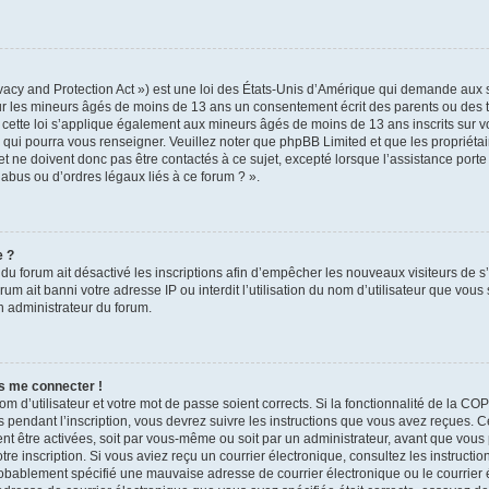
acy and Protection Act ») est une loi des États-Unis d’Amérique qui demande aux si
ur les mineurs âgés de moins de 13 ans un consentement écrit des parents ou des 
 cette loi s’applique également aux mineurs âgés de moins de 13 ans inscrits sur v
e qui pourra vous renseigner. Veuillez noter que phpBB Limited et que les propriét
t ne doivent donc pas être contactés à ce sujet, excepté lorsque l’assistance porte 
abus ou d’ordres légaux liés à ce forum ? ».
e ?
r du forum ait désactivé les inscriptions afin d’empêcher les nouveaux visiteurs de s
um ait banni votre adresse IP ou interdit l’utilisation du nom d’utilisateur que vous 
un administrateur du forum.
as me connecter !
om d’utilisateur et votre mot de passe soient corrects. Si la fonctionnalité de la C
 pendant l’inscription, vous devrez suivre les instructions que vous avez reçues. 
ent être activées, soit par vous-même ou soit par un administrateur, avant que vous 
otre inscription. Si vous aviez reçu un courrier électronique, consultez les instructi
obablement spécifié une mauvaise adresse de courrier électronique ou le courrier él