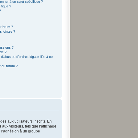
onner à un sujet spécifique ?
ifique ?
?
e forum ?
 jointes ?
cussions ?
ble ?
d’abus ou d’ordres légaux liés à ce
r du forum ?
es aux utilisateurs inscrits. En
ux visiteurs, tels que l’affichage
s, l’adhésion à un groupe