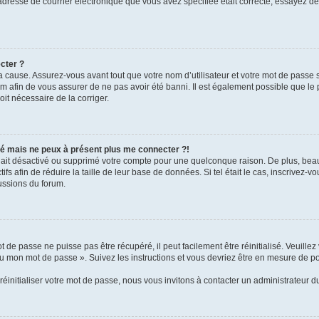
l’adresse de courrier électronique que vous avez spécifiée était correcte, essayez d
cter ?
 cause. Assurez-vous avant tout que votre nom d’utilisateur et votre mot de passe soi
 afin de vous assurer de ne pas avoir été banni. Il est également possible que le pr
oit nécessaire de la corriger.
ssé mais ne peux à présent plus me connecter ?!
ur ait désactivé ou supprimé votre compte pour une quelconque raison. De plus, b
tifs afin de réduire la taille de leur base de données. Si tel était le cas, inscrivez
ussions du forum.
 de passe ne puisse pas être récupéré, il peut facilement être réinitialisé. Veuille
rdu mon mot de passe ». Suivez les instructions et vous devriez être en mesure de
initialiser votre mot de passe, nous vous invitons à contacter un administrateur d