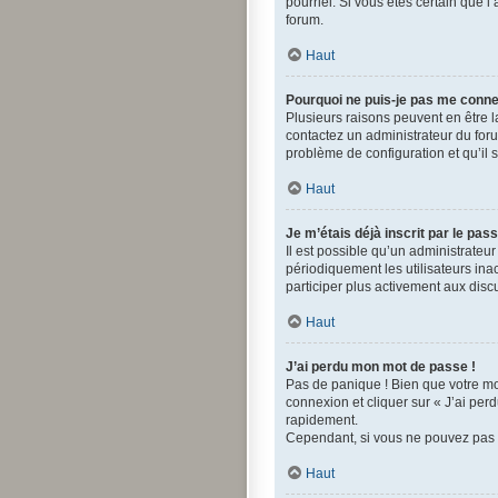
pourriel. Si vous êtes certain que 
forum.
Haut
Pourquoi ne puis-je pas me conne
Plusieurs raisons peuvent en être la
contactez un administrateur du forum
problème de configuration et qu’il s
Haut
Je m’étais déjà inscrit par le pa
Il est possible qu’un administrate
périodiquement les utilisateurs inac
participer plus activement aux disc
Haut
J’ai perdu mon mot de passe !
Pas de panique ! Bien que votre mot
connexion et cliquer sur « J’ai pe
rapidement.
Cependant, si vous ne pouvez pas ré
Haut