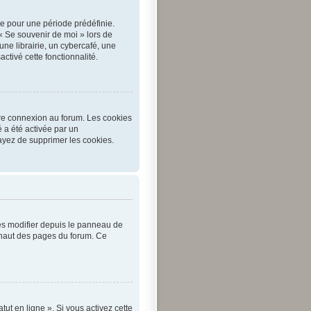
e pour une période prédéfinie.
 « Se souvenir de moi » lors de
e librairie, un cybercafé, une
activé cette fonctionnalité.
tre connexion au forum. Les cookies
é a été activée par un
ayez de supprimer les cookies.
les modifier depuis le panneau de
en haut des pages du forum. Ce
ut en ligne ». Si vous activez cette