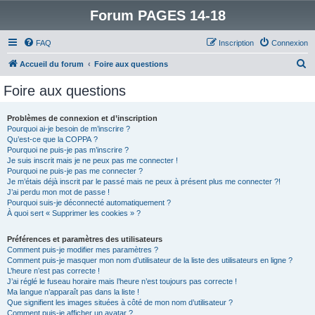
Forum PAGES 14-18
FAQ
Inscription
Connexion
R
Accueil du forum
Foire aux questions
e
Foire aux questions
c
h
Problèmes de connexion et d’inscription
Pourquoi ai-je besoin de m’inscrire ?
e
Qu’est-ce que la COPPA ?
r
Pourquoi ne puis-je pas m’inscrire ?
Je suis inscrit mais je ne peux pas me connecter !
c
Pourquoi ne puis-je pas me connecter ?
Je m’étais déjà inscrit par le passé mais ne peux à présent plus me connecter ?!
h
J’ai perdu mon mot de passe !
e
Pourquoi suis-je déconnecté automatiquement ?
À quoi sert « Supprimer les cookies » ?
r
Préférences et paramètres des utilisateurs
Comment puis-je modifier mes paramètres ?
Comment puis-je masquer mon nom d’utilisateur de la liste des utilisateurs en ligne ?
L’heure n’est pas correcte !
J’ai réglé le fuseau horaire mais l’heure n’est toujours pas correcte !
Ma langue n’apparaît pas dans la liste !
Que signifient les images situées à côté de mon nom d’utilisateur ?
Comment puis-je afficher un avatar ?