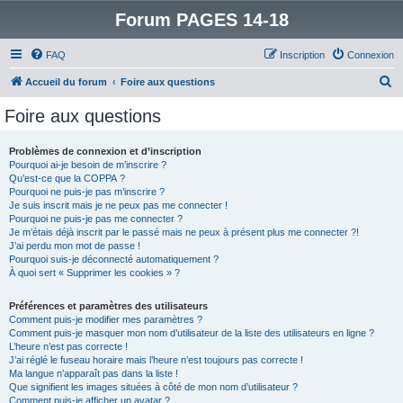
Forum PAGES 14-18
FAQ
Inscription
Connexion
R
Accueil du forum
Foire aux questions
e
Foire aux questions
c
h
Problèmes de connexion et d’inscription
Pourquoi ai-je besoin de m’inscrire ?
e
Qu’est-ce que la COPPA ?
r
Pourquoi ne puis-je pas m’inscrire ?
Je suis inscrit mais je ne peux pas me connecter !
c
Pourquoi ne puis-je pas me connecter ?
Je m’étais déjà inscrit par le passé mais ne peux à présent plus me connecter ?!
h
J’ai perdu mon mot de passe !
e
Pourquoi suis-je déconnecté automatiquement ?
À quoi sert « Supprimer les cookies » ?
r
Préférences et paramètres des utilisateurs
Comment puis-je modifier mes paramètres ?
Comment puis-je masquer mon nom d’utilisateur de la liste des utilisateurs en ligne ?
L’heure n’est pas correcte !
J’ai réglé le fuseau horaire mais l’heure n’est toujours pas correcte !
Ma langue n’apparaît pas dans la liste !
Que signifient les images situées à côté de mon nom d’utilisateur ?
Comment puis-je afficher un avatar ?