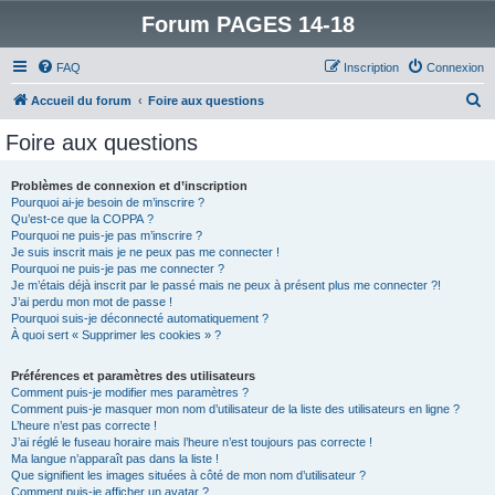
Forum PAGES 14-18
FAQ
Inscription
Connexion
R
Accueil du forum
Foire aux questions
e
Foire aux questions
c
h
Problèmes de connexion et d’inscription
Pourquoi ai-je besoin de m’inscrire ?
e
Qu’est-ce que la COPPA ?
r
Pourquoi ne puis-je pas m’inscrire ?
Je suis inscrit mais je ne peux pas me connecter !
c
Pourquoi ne puis-je pas me connecter ?
Je m’étais déjà inscrit par le passé mais ne peux à présent plus me connecter ?!
h
J’ai perdu mon mot de passe !
e
Pourquoi suis-je déconnecté automatiquement ?
À quoi sert « Supprimer les cookies » ?
r
Préférences et paramètres des utilisateurs
Comment puis-je modifier mes paramètres ?
Comment puis-je masquer mon nom d’utilisateur de la liste des utilisateurs en ligne ?
L’heure n’est pas correcte !
J’ai réglé le fuseau horaire mais l’heure n’est toujours pas correcte !
Ma langue n’apparaît pas dans la liste !
Que signifient les images situées à côté de mon nom d’utilisateur ?
Comment puis-je afficher un avatar ?