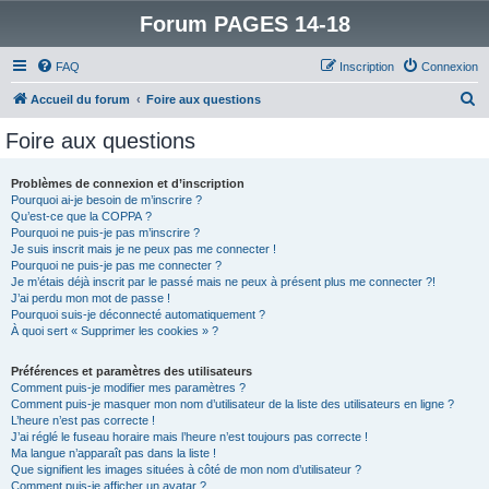
Forum PAGES 14-18
FAQ
Inscription
Connexion
R
Accueil du forum
Foire aux questions
e
Foire aux questions
c
h
Problèmes de connexion et d’inscription
Pourquoi ai-je besoin de m’inscrire ?
e
Qu’est-ce que la COPPA ?
r
Pourquoi ne puis-je pas m’inscrire ?
Je suis inscrit mais je ne peux pas me connecter !
c
Pourquoi ne puis-je pas me connecter ?
Je m’étais déjà inscrit par le passé mais ne peux à présent plus me connecter ?!
h
J’ai perdu mon mot de passe !
e
Pourquoi suis-je déconnecté automatiquement ?
À quoi sert « Supprimer les cookies » ?
r
Préférences et paramètres des utilisateurs
Comment puis-je modifier mes paramètres ?
Comment puis-je masquer mon nom d’utilisateur de la liste des utilisateurs en ligne ?
L’heure n’est pas correcte !
J’ai réglé le fuseau horaire mais l’heure n’est toujours pas correcte !
Ma langue n’apparaît pas dans la liste !
Que signifient les images situées à côté de mon nom d’utilisateur ?
Comment puis-je afficher un avatar ?