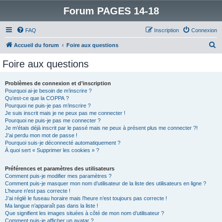
Forum PAGES 14-18
FAQ
Inscription
Connexion
R
Accueil du forum
Foire aux questions
e
Foire aux questions
c
h
Problèmes de connexion et d’inscription
Pourquoi ai-je besoin de m’inscrire ?
e
Qu’est-ce que la COPPA ?
r
Pourquoi ne puis-je pas m’inscrire ?
Je suis inscrit mais je ne peux pas me connecter !
c
Pourquoi ne puis-je pas me connecter ?
Je m’étais déjà inscrit par le passé mais ne peux à présent plus me connecter ?!
h
J’ai perdu mon mot de passe !
e
Pourquoi suis-je déconnecté automatiquement ?
À quoi sert « Supprimer les cookies » ?
r
Préférences et paramètres des utilisateurs
Comment puis-je modifier mes paramètres ?
Comment puis-je masquer mon nom d’utilisateur de la liste des utilisateurs en ligne ?
L’heure n’est pas correcte !
J’ai réglé le fuseau horaire mais l’heure n’est toujours pas correcte !
Ma langue n’apparaît pas dans la liste !
Que signifient les images situées à côté de mon nom d’utilisateur ?
Comment puis-je afficher un avatar ?